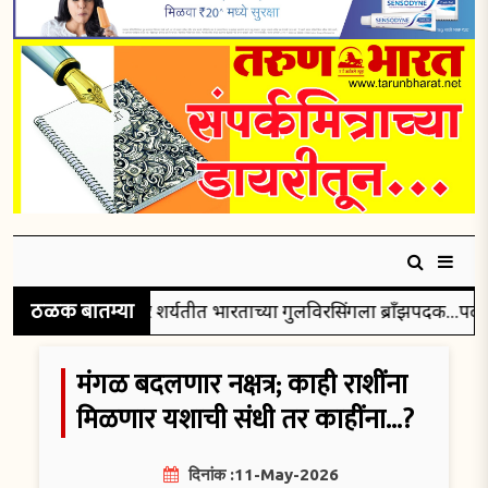
ठळक बातम्या
्या पाच हजार मीटर शर्यतीत भारताच्या गुलविरसिंगला ब्रॉंझपदक...पदक 
मंगळ बदलणार नक्षत्र; काही राशींना
मिळणार यशाची संधी तर काहींना...?
दिनांक :11-May-2026