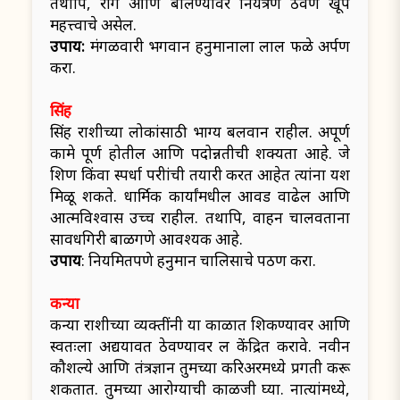
तथापि, राग आणि बोलण्यावर नियंत्रण ठेवणे खूप
महत्त्वाचे असेल.
उपाय:
मंगळवारी भगवान हनुमानाला लाल फळे अर्पण
करा.
सिंह
सिंह राशीच्या लोकांसाठी भाग्य बलवान राहील. अपूर्ण
कामे पूर्ण होतील आणि पदोन्नतीची शक्यता आहे. जे
शिक्षण किंवा स्पर्धा परीक्षांची तयारी करत आहेत त्यांना यश
मिळू शकते. धार्मिक कार्यांमधील आवड वाढेल आणि
आत्मविश्वास उच्च राहील. तथापि, वाहन चालवताना
सावधगिरी बाळगणे आवश्यक आहे.
उपाय
: नियमितपणे हनुमान चालिसाचे पठण करा.
कन्या
कन्या राशीच्या व्यक्तींनी या काळात शिकण्यावर आणि
स्वतःला अद्ययावत ठेवण्यावर लक्ष केंद्रित करावे. नवीन
कौशल्ये आणि तंत्रज्ञान तुमच्या करिअरमध्ये प्रगती करू
शकतात. तुमच्या आरोग्याची काळजी घ्या. नात्यांमध्ये,