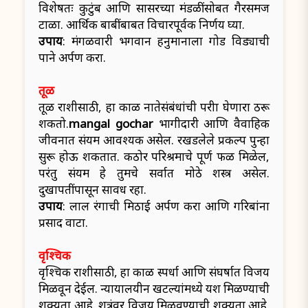
विशेषतः कुटुंब आणि सासरच्या मंडळींसोबत गैरसमज
टाळा. आर्थिक बाबींबाबत विचारपूर्वक निर्णय घ्या.
उपाय
: मंगळवारी भगवान हनुमानाला गोड विड्याची
पाने अर्पण करा.
तूळ
तूळ राशीसाठी, हा काळ नातेसंबंधांची परीक्षा घेणारा ठरू
शकतो.
mangal gochar
भागीदारी आणि वैवाहिक
जीवनात संयम आवश्यक असेल. रखडलेले प्रकल्प पुन्हा
सुरू होऊ शकतात. कठोर परिश्रमाचे पूर्ण फळ मिळेल,
परंतु संयम हे तुमचे सर्वात मोठे शस्त्र असेल.
दुखापतींपासून सावध रहा.
उपाय
: लाल रंगाची मिठाई अर्पण करा आणि गरिबांना
प्रसाद वाटा.
वृश्चिक
वृश्चिक राशीसाठी, हा काळ स्पर्धा आणि संघर्षात विजय
मिळवून देईल. न्यायालयीन खटल्यांमध्ये यश मिळण्याची
शक्यता आहे. शत्रूंवर विजय मिळवण्याची शक्यता आहे.