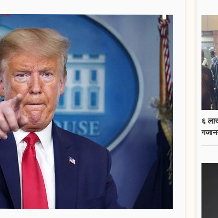
६ लाख
गजान