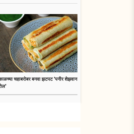
ाकाळच्या चहाबरोबर बनवा झटपट 'पनीर शेझवान
रोल'