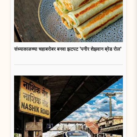
संध्याकाळच्या चहाबरोबर बनवा झटपट 'पनीर शेझवान ब्रेड रोल'