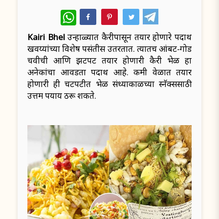
WhatsApp
Kairi Bhel
उन्हाळ्यात कैरीपासून तयार होणारे पदार्थ
खवय्यांच्या विशेष पसंतीस उतरतात. त्यातच आंबट-गोड
चवीची आणि झटपट तयार होणारी कैरी भेळ हा
अनेकांचा आवडता पदार्थ आहे. कमी वेळात तयार
होणारी ही चटपटीत भेळ संध्याकाळच्या स्नॅक्ससाठी
उत्तम पर्याय ठरू शकते.