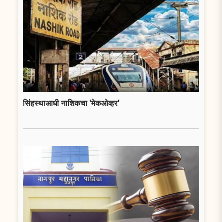
सिंहस्थाआधी नाशिकचा 'मेकओव्हर'