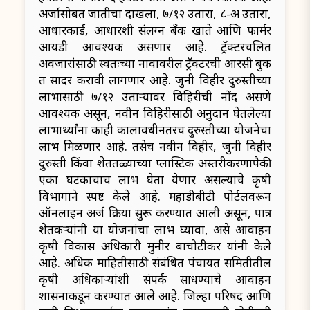
अर्जासोबत जातीचा दाखला, ७/१२ उतारा, ८-अ उतारा,
आधारकार्ड, आधारशी संलग्न बँक खाते आणि फार्मर
आयडी आवश्यक असणार आहे. ट्रॅक्टरचलित
अवजारांसाठी स्वतःच्या नावावरील ट्रॅक्टरची आरसी बुक
प्रत सादर करावी लागणार आहे. जुनी विहीर दुरुस्तीच्या
लाभासाठी ७/१२ उताऱ्यावर विहिरीची नोंद असणे
आवश्यक असून, नवीन विहिरीसाठी अनुदान घेतलेल्या
लाभार्थ्यांना काही कालावधीनंतरच दुरुस्तीच्या योजनेचा
लाभ मिळणार आहे. तसेच नवीन विहीर, जुनी विहीर
दुरुस्ती किंवा शेततळ्याच्या प्लास्टिक अस्तरीकरणापैकी
एका घटकाचाच लाभ घेता येणार असल्याचे कृषी
विभागाने स्पष्ट केले आहे. महाडीबीटी पोर्टलवरून
ऑनलाइन अर्ज प्रक्रिया सुरू करण्यात आली असून, पात्र
शेतकऱ्यांनी या योजनांचा लाभ घ्यावा, असे आवाहन
कृषी विकास अधिकारी मुनीर बाचोटीकर यांनी केले
आहे. अधिक माहितीसाठी संबंधित पंचायत समितीतील
कृषी अधिकाऱ्यांशी संपर्क साधण्याचे आवाहन
प्रशासनाकडून करण्यात आले आहे. जिल्हा परिषद आणि