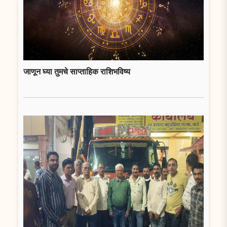
जाणून घ्या तुमचे साप्ताहिक राशिभविष्य