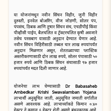
या योजनांमधून नवीन सिंचन विहीर, जुनी विहीर
दुरुस्ती, इनवेल बोअरिंग, वीज जोडणी, सोलर पंप,
पंपसंच, ठिबक आणि तुषार सिंचन संच, एचडीपीई किंवा
पीव्हीसी पाईप, बैलचलित व ट्रॅक्टरचलित कृषी अवजारे
तसेच परसबाग यासाठी अनुदान देण्यात येणार आहे.
नवीन सिंचन विहिरीसाठी तब्बल चार लाख रुपयांपर्यंत
अनुदान मिळणार असून, शेततळ्याच्या प्लास्टिक
अस्तरीकरणासाठी दोन लाख रुपये, सोलर पंपासाठी ५०
हजार रुपये आणि ठिबक सिंचन संचासाठी ९७ हजार
रुपयांपर्यंत मदत दिली जाणार आहे.
योजनेचा लाभ घेण्यासाठी
Dr Babasaheb
Ambedkar Krishi Swavalamban Yojana
लाभार्थी अनुसूचित जाती, अनुसूचित जमाती प्रवर्गातील
असणे आवश्यक आहे. लाभार्थ्याकडे किमान ०.४०
हेक्टर ते कमाल ६ हेक्टर शेती असणे बंधनकारक आहे.