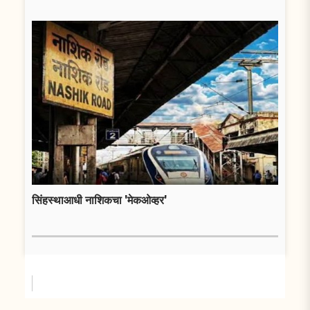
सिंहस्थाआधी नाशिकचा 'मेकओव्हर'