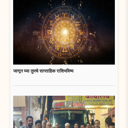
जाणून घ्या तुमचे साप्ताहिक राशिभविष्य