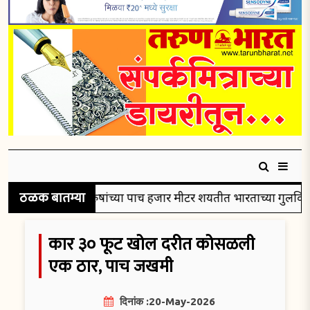
ठळक बातम्या
 रौप्यपदक
पुरुषांच्या पाच हजार मीटर शर्यतीत भारताच्या गुलविरसि
कार ३० फूट खोल दरीत कोसळली
एक ठार, पाच जखमी
दिनांक :20-May-2026