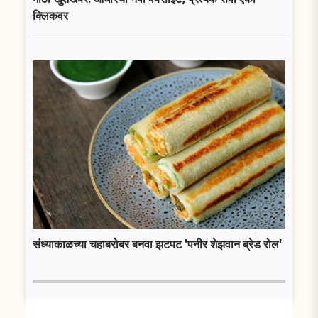
क्लिकवर
संध्याकाळच्या चहाबरोबर बनवा झटपट 'पनीर शेझवान ब्रेड रोल'