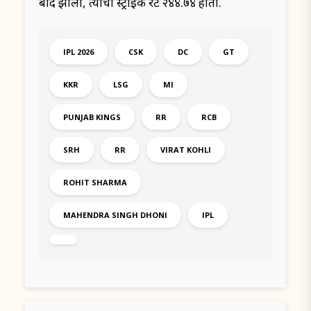
बाद झाला, त्याचा स्ट्राईक रेट २४४.७४ होता.
IPL 2026
CSK
DC
GT
KKR
LSG
MI
PUNJAB KINGS
RR
RCB
SRH
RR
VIRAT KOHLI
ROHIT SHARMA
MAHENDRA SINGH DHONI
IPL