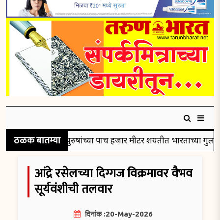
ठळक बातम्या
ले रौप्यपदक
पुरुषांच्या पाच हजार मीटर शर्यतीत भारताच्या गुलविरस
आंद्रे रसेलच्या दिग्गज विक्रमावर वैभव
सूर्यवंशीची तलवार
दिनांक :20-May-2026