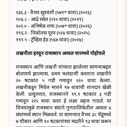
२३६.३ - वैभव सूर्यवंशी (५७९* धावा) (२०२६)
२०४.८ - आंद्रे रसेल (५१० धावा) (२०१९)
२०२.० - अभिषेक शर्मा (५०७* धावा) (२०२६)
१९६.२ - निकोलस पूरन (५२४ धावा) (२०२५)
१९१.५ - ट्रॅव्हिस हेड (५६७ धावा) (२०२४)
लखनौला हरवून राजस्थान अव्वल चारमध्ये पोहोचले
राजस्थान आणि लखनौ यांच्यात झालेल्या सामन्याबद्दल
बोलायचे झाल्यास, प्रथम फलंदाजी करताना लखनौने
२० षटकांत ५ गडी गमावून २२० धावा केल्या.
लखनौकडून मिचेल मार्शने ९७ धावांची शानदार खेळी
केली. प्रत्युत्तरात, राजस्थानने १९.१ षटकांत ३ गडी
गमावून २२५ धावा करत हे लक्ष्य सहज गाठले. या
विजयामुळे राजस्थान संघाने गुणतालिकेतील अव्वल ४
संघांमध्ये स्थान मिळवले. या सामन्यात वैभव ३८ चेंडूंमध्ये
७ चौकार आणि १० षटकारांच्या मदतीने ९३ धावा करून