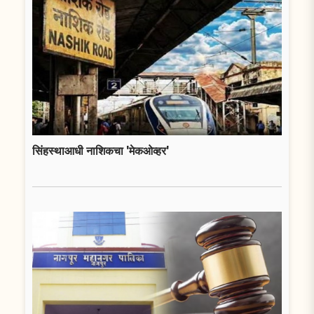
सिंहस्थाआधी नाशिकचा 'मेकओव्हर'