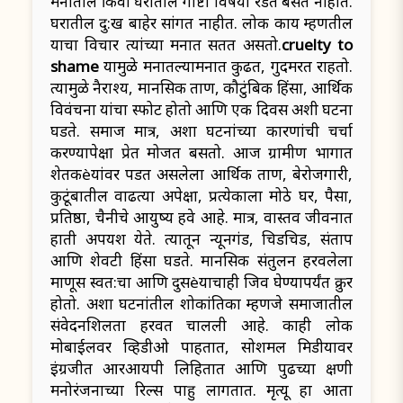
मनातील किंवा घरातील गोष्टी विषयी रडत बसत नाहीत.
घरातील दु:ख बाहेर सांगत नाहीत. लोक काय म्हणतील
याचा विचार त्यांच्या मनात सतत असतो.
cruelty to
shame
यामुळे मनातल्यामनात कुढत, गुदमरत राहतो.
त्यामुळे नैराश्य, मानसिक ताण, कौटुंबिक हिंसा, आर्थिक
विवंचना यांचा स्फोट होतो आणि एक दिवस अशी घटना
घडते. समाज मात्र, अशा घटनांच्या कारणांची चर्चा
करण्यापेक्षा प्रेत मोजत बसतो. आज ग्रामीण भागात
शेतकèयांवर पडत असलेला आर्थिक ताण, बेरोजगारी,
कुटूंबातील वाढत्या अपेक्षा, प्रत्येकाला मोठे घर, पैसा,
प्रतिष्ठा, चैनीचे आयुष्य हवे आहे. मात्र, वास्तव जीवनात
हाती अपयश येते. त्यातून न्यूनगंड, चिडचिड, संताप
आणि शेवटी हिंसा घडते. मानसिक संतुलन हरवलेला
माणूस स्वत:चा आणि दुसèयाचाही जिव घेण्यापर्यंत क्रुर
होतो. अशा घटनांतील शोकांतिका म्हणजे समाजातील
संवेदनशिलता हरवत चालली आहे. काही लोक
मोबाईलवर व्हिडीओ पाहतात, सोशमल मिडीयावर
इंग्रजीत आरआयपी लिहितात आणि पुढच्या क्षणी
मनोरंजनाच्या रिल्स पाहु लागतात. मृत्यू हा आता