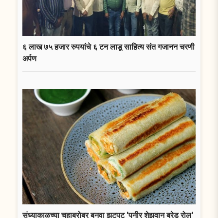
६ लाख ७५ हजार रुपयांचे ६ टन लाडू साहित्य संत गजानन चरणी
अर्पण
संध्याकाळच्या चहाबरोबर बनवा झटपट 'पनीर शेझवान ब्रेड रोल'