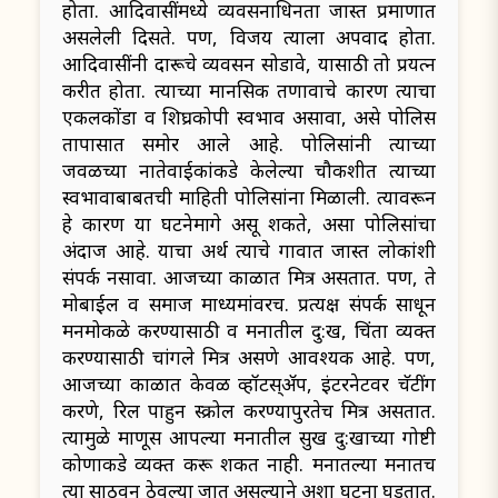
होता. आदिवासींमध्ये व्यवसनाधिनता जास्त प्रमाणात
असलेली दिसते. पण, विजय त्याला अपवाद होता.
आदिवासींनी दारूचे व्यवसन सोडावे, यासाठी तो प्रयत्न
करीत होता. त्याच्या मानसिक तणावाचे कारण त्याचा
एकलकोंडा व शिघ्रकोपी स्वभाव असावा, असे पोलिस
तापासात समोर आले आहे. पोलिसांनी त्याच्या
जवळच्या नातेवाईकांकडे केलेल्या चौकशीत त्याच्या
स्वभावाबाबतची माहिती पोलिसांना मिळाली. त्यावरून
हे कारण या घटनेमागे असू शकते, असा पोलिसांचा
अंदाज आहे. याचा अर्थ त्याचे गावात जास्त लोकांशी
संपर्क नसावा. आजच्या काळात मित्र असतात. पण, ते
मोबाईल व समाज माध्यमांवरच. प्रत्यक्ष संपर्क साधून
मनमोकळे करण्यासाठी व मनातील दु:ख, चिंता व्यक्त
करण्यासाठी चांगले मित्र असणे आवश्यक आहे. पण,
आजच्या काळात केवळ व्हॉटस्अ‍ॅप, इंटरनेटवर चॅटींग
करणे, रिल पाहुन स्क्रोल करण्यापुरतेच मित्र असतात.
त्यामुळे माणूस आपल्या मनातील सुख दु:खाच्या गोष्टी
कोणाकडे व्यक्त करू शकत नाही. मनातल्या मनातच
त्या साठवून ठेवल्या जात असल्याने अशा घटना घडतात.