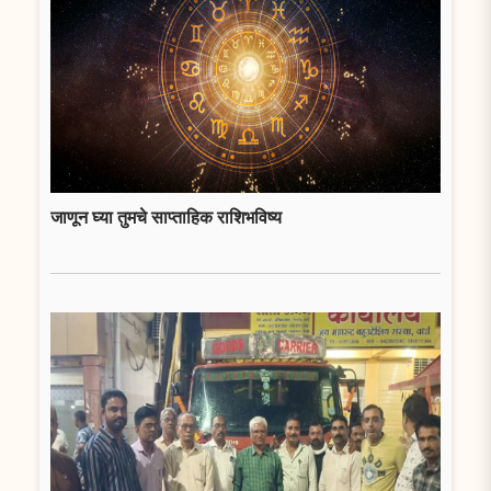
जाणून घ्या तुमचे साप्ताहिक राशिभविष्य