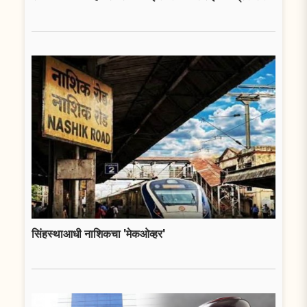
सिंहस्थाआधी नाशिकचा 'मेकओव्हर'