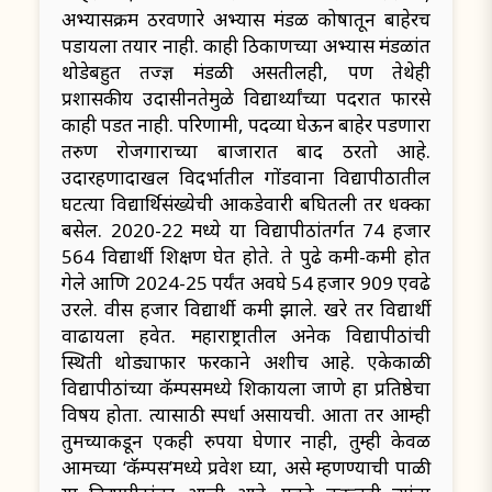
अभ्यासक्रम ठरवणारे अभ्यास मंडळ कोषातून बाहेरच
पडायला तयार नाही. काही ठिकाणच्या अभ्यास मंडळांत
थोडेबहुत तज्ज्ञ मंडळी असतीलही, पण तेथेही
प्रशासकीय उदासीनतेमुळे विद्यार्थ्यांच्या पदरात फारसे
काही पडत नाही. परिणामी, पदव्या घेऊन बाहेर पडणारा
तरुण रोजगाराच्या बाजारात बाद ठरतो आहे.
उदारहणादाखल विदर्भातील गोंडवाना विद्यापीठातील
घटत्या विद्यार्थिसंख्येची आकडेवारी बघितली तर धक्का
बसेल. 2020-22 मध्ये या विद्यापीठांतर्गत 74 हजार
564 विद्यार्थी शिक्षण घेत होते. ते पुढे कमी-कमी होत
गेले आणि 2024-25 पर्यंत अवघे 54 हजार 909 एवढे
उरले. वीस हजार विद्यार्थी कमी झाले. खरे तर विद्यार्थी
वाढायला हवेत. महाराष्ट्रातील अनेक विद्यापीठांची
स्थिती थोड्याफार फरकाने अशीच आहे. एकेकाळी
विद्यापीठांच्या कॅम्पसमध्ये शिकायला जाणे हा प्रतिष्ठेचा
विषय होता. त्यासाठी स्पर्धा असायची. आता तर आम्ही
तुमच्याकडून एकही रुपया घेणार नाही, तुम्ही केवळ
आमच्या ‘कॅम्पस’मध्ये प्रवेश घ्या, असे म्हणण्याची पाळी