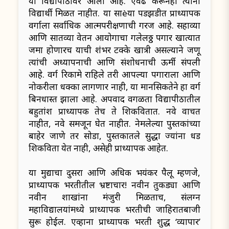
या विद्यापीठांवर आली आहे. एवढे करूनही त्यांना
विद्यार्थी मिळत नाहीत. या साèया पडझडीत प्राध्यापक
वर्गाला सर्वाधिक आत्मपरीक्षणाची गरज आहे. सहाव्या
आणि सातव्या वेतन आयोगाचा गलेलठ्ठ पगार खात्यात
जमा होणारच याची शंभर टक्के खात्री असल्याने जणू
त्यांची अध्यापनाची आणि संशोधनाची ऊर्मी संपली
आहे. वर्ग रिकामे राहिले तरी आपल्या पगाराला आणि
नोकरीला धक्का लागणार नाही, या मानसिकतेने हा वर्ग
बिनधास्त झाला आहे. अपवाद वगळता विद्यापीठातील
बहुतांश प्राध्यापक तेच ते शिकवितात. नवे वाचत
नाहीत, नवे समजून घेत नाहीत. नेमलेल्या पुस्तकांच्या
बाहेर जाणे तर सोडा, पुस्तकातले सुद्धा ज्यांना धड
शिकविता येत नाही, असेही प्राध्यापक आहेत.
या मुद्याचा दुसरा आणि अधिक भयंकर पैलू म्हणजे,
प्राध्यापक भरतीतील भ्रष्टाचार! नवीन तुकड्या आणि
नवीन शाखांना मंजुरी मिळताच, संलग्न
महाविद्यालयांमध्ये प्राध्यापक भरतीची जाहिरातबाजी
सुरू होईल. एव्हाना प्राध्यापक भरती शुद्ध ‘व्यापार’