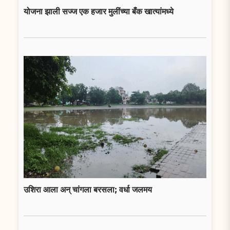
योजना झाली सज्ज एक हजार मुलींच्या बँक खात्यांमध्ये
उशिरा आला अन् चांगला बरसला; वर्धा जलमय