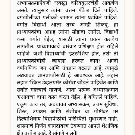
अभ्यासक्रमाऐवजी ‘एक्स्ट्रा करिक्युलर’चेही आकर्षण
असते. त्यानुसार त्यांना उत्तम पॅकेज दिले पाहिजे.
वर्गखोलीच्या पलीकडे जाऊन त्यांना घडविले पाहिजे.
वर्गात विद्यार्थी आला तरच आम्ही शिकवू, हा
प्राध्यापकांचा आग्रह त्यांना सोडावा लागेल. विद्यार्थी
कसा वर्गात येईल, यासाठी त्यांना प्रयत्न करावेच
लागतील. प्राध्यापकांचे वारंवार प्रशिक्षण होत राहिले
पाहिजे. जशी विद्यार्थ्यांची ‘इंटरर्नशिप’ होते, तशी ती
प्राध्यापकांचीही व्हायला हरकत काय? अगदी
वर्षागणिक जग आणि तंत्रज्ञान बदलत आहे. त्यामुळे
अद्ययावत ज्ञानप्राप्तीसाठी हे आवश्यक आहे. लहान
लहान ‘स्किल डेव्हलपमेंट कोर्सेस’ जोडले पाहिजेत आणि
सर्वांत महत्त्वाचे म्हणजे, आता प्रत्येक अभ्यासक्रमात
‘एआय’चा वापर कसा करता येईल, हे बघितले पाहिजे.
एकूण काय तर, अद्ययावत अभ्यासक्रम, उत्तम सुविधा,
शिस्त, उपक्रम आणि संशोधन या गोष्टींवर भर
दिल्याशिवाय विद्यापीठांची परिस्थिती सुधारणार नाही.
शासनाचे निर्णय कागदावरच ठेवण्यात आपले शैक्षणिक
क्षेत्र तरबेज आहे, हे सांगणे न लगे!