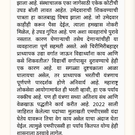
झाला आहे. संस्थाचालक एका जागेसाठी एकेक कोटीची
उघड बोली लावत आहेत. उमेदवाराची शिकवण्याची
पात्रता हा कालबाह्य विषय झाला आहे. जो उमेदवार
काहीही करून पैसा देईल, त्याला हमखास नोकरी
मिळेल, हे उघड गुपित आहे. पण अशा व्यवहारांचे पुरावे
नसतात. कारण घेणाऱ्याची तसेच देणाऱ्यांचीही या
व्यवहाराला पूर्ण सहमती असते. असे चिरीमिरीबहाद्दर
प्राध्यापक उद्या वर्गात जाऊन विद्यार्थ्यांना काय आणि
कसे शिकवतील? विद्यार्थी वर्गापासून दुरावण्याचे हेही
एक कारण आहे. या सगळ्या दुष्टचक्राला आळा
घालायचा असेल, तर प्राध्यापक भरतीची यंत्रणाच
पूर्णपणे पारदर्शक होणे अनिवार्य आहे. महाराष्ट्र
लोकसेवा आयोगामार्फत ही भरती व्हावी, हा एक पर्याय
नक्कीच आहे. पण ही यंत्रणा सध्या अतिशय संथ आणि
वेळखाऊ पद्धतीने कार्य करीत आहे. 2022 साली
जाहिरात केलेल्या पदांच्या मुलाखती एमपीएससी यंदा
घेतेय यावरून तिचा वेग काय असेल याचा अंदाज घेता
येईल. त्यामुळे एमपीएससी हा पर्याय कितपत योग्य हेही
शासनाला ठरवावे लागेल.