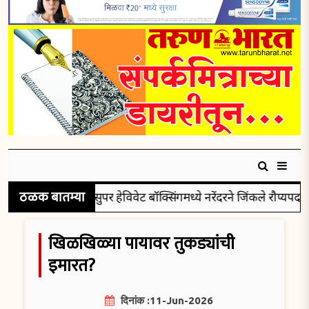
ठळक बातम्या
सुपर हेविवेट बॉक्सिंगमध्ये नरेंदरने जिंकले रौप्यपदक
प
खिळखिळ्या पायावर तुकड्यांची
इमारत?
दिनांक :11-Jun-2026