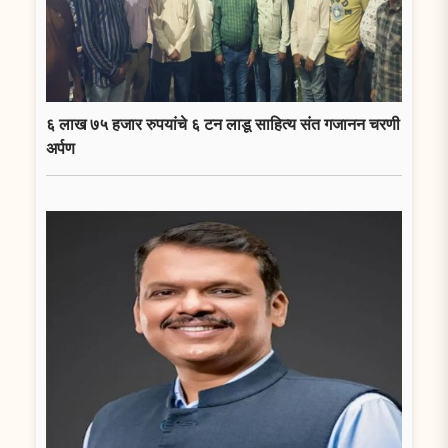
६ लाख ७५ हजार रुपयांचे ६ टन लाडू साहित्य संत गजानन चरणी
अर्पण