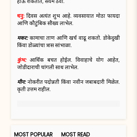
होऊ शकतात, संयम ठेवा.
धनु:
दिवस अत्यंत शुभ आहे. व्यवसायात मोठा फायदा
आणि कौटुंबिक सौख्य लाभेल.
मकर:
कामाचा ताण आणि खर्च वाढू शकतो. डोकेदुखी
किंवा डोळ्यांचा त्रास सांभाळा.
कुंभ:
आर्थिक बचत होईल. विवाहाचे योग आहेत,
जोडीदाराची चांगली साथ लाभेल.
मीन:
नोकरीत पदोन्नती किंवा नवीन जबाबदारी मिळेल.
प्रकृती उत्तम राहील.
MOST POPULAR
MOST READ