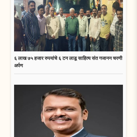
६ लाख ७५ हजार रुपयांचे ६ टन लाडू साहित्य संत गजानन चरणी
अर्पण