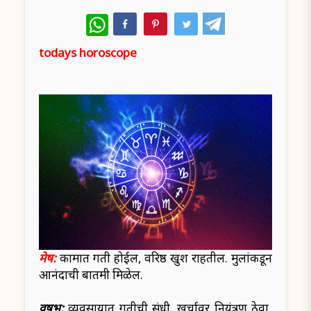
WhatsApp
todays horoscope
मेष:
कामात प्रगती होईल, वरिष्ठ खुश राहतील. मुलांकडून
आनंदाची बातमी मिळेल.
वृषभ:
व्यवसायात प्रगतीची संधी. खर्चावर नियंत्रण ठेवा,