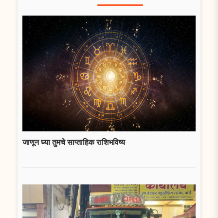
जाणून घ्या तुमचे साप्ताहिक राशिभविष्य