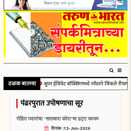
ठळक बातम्या
सुपर हेविवेट बॉक्सिंगमध्ये नरेंदरने जिंकले रौप्यपदक
पंढरपुरात उपोषणाचा सूर
रोहित पवारांचा ‘सातबारा कोरा’चा हट्ट कायम
दिनांक :13-Jun-2026