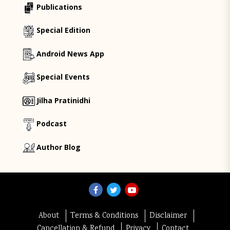
Publications
Special Edition
Android News App
Special Events
Jilha Pratinidhi
Podcast
Author Blog
About
Terms & Conditions
Disclaimer
Cancellation & Refund
Privacy
Contact