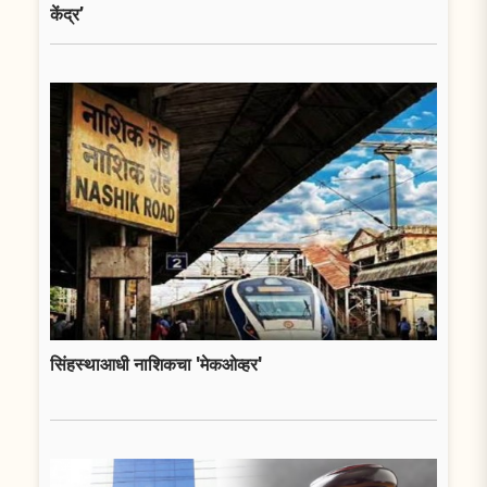
केंद्र’
सिंहस्थाआधी नाशिकचा 'मेकओव्हर'