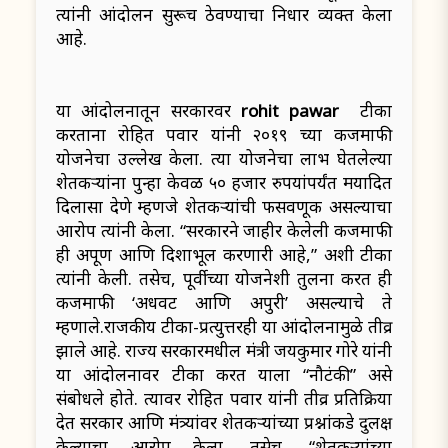
त्यांनी आंदोलन सुरूच ठेवण्याचा निर्धार व्यक्त केला
आहे.
या आंदोलनातून सरकारवर
rohit pawar
टीका
करताना रोहित पवार यांनी २०१९ च्या कर्जमाफी
योजनेचा उल्लेख केला. त्या योजनेचा लाभ घेतलेल्या
शेतकऱ्यांना पुन्हा केवळ ५० हजार रुपयांपर्यंत मर्यादित
दिलासा देणे म्हणजे शेतकऱ्यांची फसवणूक असल्याचा
आरोप त्यांनी केला. “सरकारने जाहीर केलेली कर्जमाफी
ही अपूर्ण आणि दिशाभूल करणारी आहे,” अशी टीका
त्यांनी केली. तसेच, पूर्वीच्या योजनेशी तुलना करत ही
कर्जमाफी ‘अर्धवट आणि अपुरी’ असल्याचे ते
म्हणाले.राजकीय टीका-प्रत्युत्तरही या आंदोलनामुळे तीव्र
झाले आहे. राज्य सरकारमधील मंत्री जयकुमार गोरे यांनी
या आंदोलनावर टीका करत याला “नौटंकी” असे
संबोधले होते. त्यावर रोहित पवार यांनी तीव्र प्रतिक्रिया
देत सरकार आणि मंत्र्यांवर शेतकऱ्यांच्या प्रश्नांकडे दुर्लक्ष
केल्याचा आरोप केला. तसेच, “शेतकऱ्यांच्या