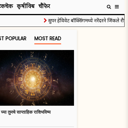
टेकचेक
कृषीविश्व
चौफेर
सुपर हेविवेट बॉक्सिंगमध्ये नरेंदरने जिंकले रौप्यपद
T POPULAR
MOST READ
 घ्या तुमचे साप्ताहिक राशिभविष्य