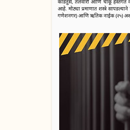
काडतुसे, तलवारी आणि चाकू हस्तगत
आहे. मोठ्या प्रमाणात शस्त्रे सापडल्या
गणेशनगर) आणि ऋतिक नाईक (२५) अशी