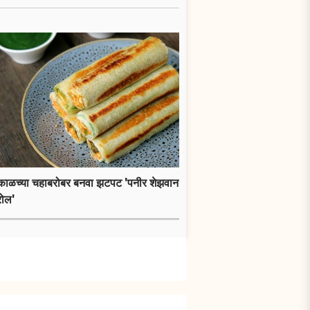
ाकाळच्या चहाबरोबर बनवा झटपट 'पनीर शेझवान
रोल'