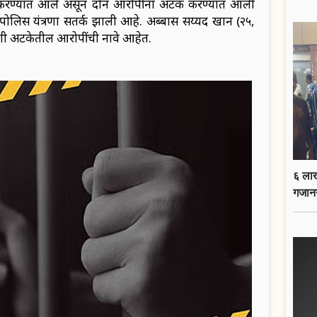
 करण्यात आले असून दोन आरोपींना अटक करण्यात आली
ने पोलिस यंत्रणा सतर्क झाली आहे. अब्बास सय्यद खान (२५,
 अटकेतील आरोपींची नावे आहेत.
६ लाख
गजान