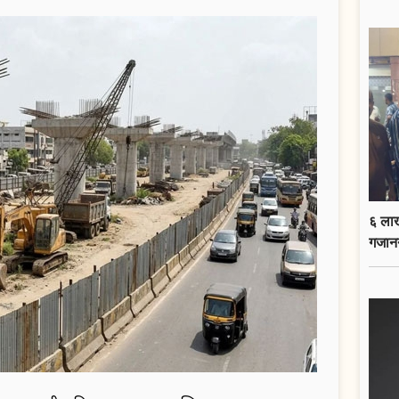
६ लाख
गजान