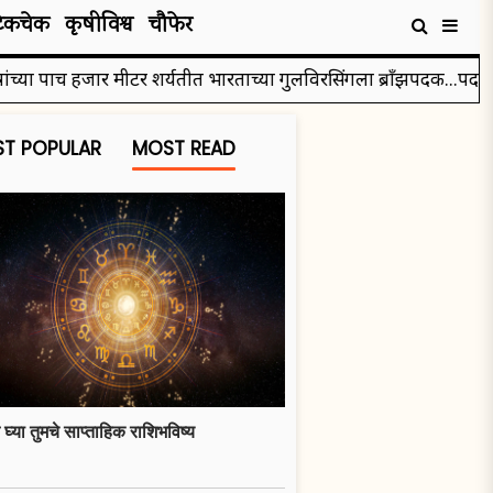
टेकचेक
कृषीविश्व
चौफेर
या पाच हजार मीटर शर्यतीत भारताच्या गुलविरसिंगला ब्रॉंझपदक...पदक ज
T POPULAR
MOST READ
 घ्या तुमचे साप्ताहिक राशिभविष्य