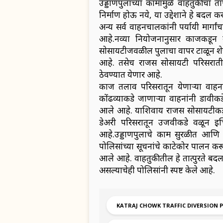
उड्डाणपुलाच्या कामामुळे वाहतुकीच
निर्माण होऊ नये, या उद्देशाने हे बद
अन्य सर्व वाहनचालकांनी पर्यायी मार्
आहे.नव्या नियोजनानुसार कात्रजकडून
सोसायटीजवळील पुलाचा वापर टाळून शेज
आहे. तसेच राजस सोसायटी परिसरातील 
ठेवण्यात येणार आहे.
कात्रज तलाव परिसरातून येणाऱ्या वाहन
कोंढव्याकडे जाणाऱ्या वाहनांनी डावीकड
आले आहे. याशिवाय राजस सोसायटीकडून
डेअरी परिसरातून उजवीकडे वळून इच
आहे.उड्डाणपुलाचे काम सुरळीत आणि सुर
पोलिसांच्या सूचनांचे काटेकोर पालन क
आले आहे. वाहतुकीतील हे तात्पुरते बद
असल्याचेही पोलिसांनी स्पष्ट केले आहे.
KATRAJ CHOWK TRAFFIC DIVERSION 