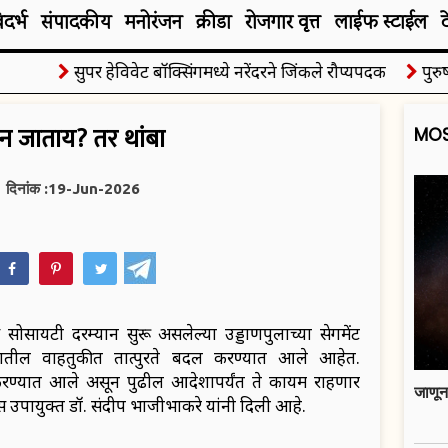
िदर्भ
संपादकीय
मनोरंजन
क्रीडा
रोजगार वृत्त
लाईफ स्टाईल
सुपर हेविवेट बॉक्सिंगमध्ये नरेंदरने जिंकले रौप्यपदक
पुरुषांच्
न जाताय? तर थांबा
MOS
दिनांक :19-Jun-2026
hatsApp
सोसायटी दरम्यान सुरू असलेल्या उड्डाणपुलाच्या सेगमेंट
िसरातील वाहतुकीत तात्पुरते बदल करण्यात आले आहेत.
 करण्यात आले असून पुढील आदेशापर्यंत ते कायम राहणार
जाणून
 उपायुक्त डॉ. संदीप भाजीभाकरे यांनी दिली आहे.