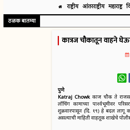
राष्ट्रीय
आंतरराष्ट्रीय
महाराष्ट्र
व
ठळक बातम्या
कात्रज चौकातून वाहने घेऊ
W
पुणे
Katraj Chowk
कात्रज चौक ते राजस 
लॉचिंग कामाच्या पार्श्वभूमीवर पर
शुक्रवारपासून (दि. १९) हे बदल लागू
असल्याची माहिती वाहतूक शाखेचे पोलीस