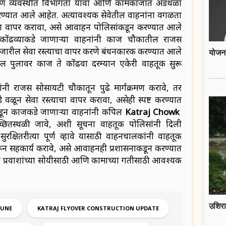
ा ताण व्यवस्थीत विभागता यावा आणि कामकाजात अडथळा
ल करण्यात आले आहेत. अत्यावश्यक सेवेतील वाहनांना वगळता
गांचा वापर करावा, असे आवाहन पोलिसांकडून करण्यात आले
 कोंढव्याकडे जाणाऱ्या वाहनांनी कात्रज चौकातील राजस
ारील सेवा रस्त्याचा वापर करणे बंधनकारक करण्यात आले
योजना
पुलावर कात्रज ते कोंढवा दरम्यान एकेरी वाहतूक सुरू
ांनी राजस सोसायटी चौकातून पुढे मार्गक्रमण करावे, तर
े वळून सेवा रस्त्याचा वापर करावा, असेही स्पष्ट करण्यात
 कात्रजकडे जाणाऱ्या वाहनांनी कपिल
Katraj Chowk
्छितस्थळी जावे, अशी सूचना वाहतूक पोलिसांनी दिली
क्षितरीत्या पूर्ण व्हावे यासाठी वाहनचालकांनी वाहतूक
रून सहकार्य करावे, असे आवाहनही प्रशासनाकडून करण्यात
ल प्रवाशांच्या सोयीसाठी आणि कामाच्या गतीसाठी आवश्यक
उशिरा
PUNE
KATRAJ FLYOVER CONSTRUCTION UPDATE