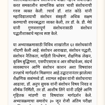
करत समकालीन सामाजिक प्रश्नांवर प्रभावी संशोधनाची
गरज व्यक्त केली. प्राचार्य डॉ. प्रशांत कोठे यांनी
महाविद्यालयाची संशोधन संस्कृती अधिक सक्षम
करण्याची वचनबद्धता व्यक्त केली, तर डॉ. के. डी. मेघे
यांनी गुणवत्तापूर्ण संशोधनासाठी संशोधन
पद्धतीशास्त्राचे महत्त्व स्पष्ट केले.
या अभ्यासक्रमासाठी विविध शाखांतील ६२ संशोधकांनी
नोंदणी केली आहे. संशोधन आराखडा, संशोधन पद्धती,
संशोधन नैतिकता, माहिती विश्लेषण, शैक्षणिक लेखन,
कृत्रिम बुद्धिमत्ता, एसपीएसएस व आर सॉफ्टवेअर, संदर्भ
व्यवस्थापन आणि संशोधन प्रकाशन अशा विषयांवर
तज्ज्ञांचे मार्गदर्शन मिळणार आहे.उद्घाटनानंतर झालेल्या
शैक्षणिक सत्रांमध्ये डॉ. श्यामल रुईकर यांनी संशोधनाचा
आढावा, डॉ. अनुप सुचक यांनी संशोधन विषय निवड व
शीर्षक निर्मिती, तर डॉ. आशीष लिंगे यांनी उद्दिष्टे आणि
गृहितक मांडणी या विषयांवर मार्गदर्शन केले.
अभ्यासक्रमाचा समारोप ३० जून रोजी अंतिम परीक्षा