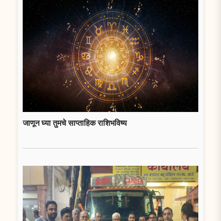
जाणून घ्या तुमचे साप्ताहिक राशिभविष्य