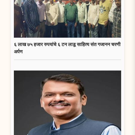
६ लाख ७५ हजार रुपयांचे ६ टन लाडू साहित्य संत गजानन चरणी
अर्पण