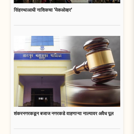
सिंहस्थाआधी नाशिकचा 'मेकओव्हर'
शंकरनगरकडून बजाज नगरकडे वाहणाऱ्या नाल्यावर अवैध पूल