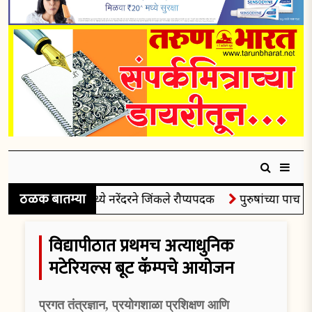
ठळक बातम्या
ेविवेट बॉक्सिंगमध्ये नरेंदरने जिंकले रौप्यपदक
पुरुषांच्या पाच हजार
विद्यापीठात प्रथमच अत्याधुनिक
मटेरियल्स बूट कॅम्पचे आयोजन
प्रगत तंत्रज्ञान, प्रयोगशाळा प्रशिक्षण आणि