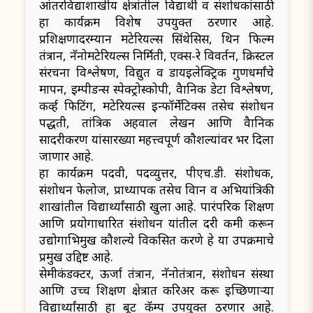
आंतरविद्याशाखीय क्षेत्रांतील विद्यार्थी व संशोधकांसाठी
हा कार्यक्रम विशेष उपयुक्त ठरणार आहे.
प्रशिक्षणादरम्यान मटेरियल्स सिंथेसिस, थिन फिल्म
तंत्रज्ञान, नॅनोमटेरियल्स निर्मिती, एक्स-रे विवर्तन, क्रिस्टल
संरचना विश्लेषण, विद्युत व डायइलेक्ट्रिक गुणधर्मांचे
मापन, इम्पीडन्स स्पेक्ट्रोस्कोपी, वैज्ञानिक डेटा विश्लेषण,
कर्व्ह फिटिंग, मटेरियल्स इन्फॉर्मेटिक्स तसेच संशोधन
पद्धती, तांत्रिक अहवाल लेखन आणि वैज्ञानिक
सादरीकरण यांसारख्या महत्त्वपूर्ण कौशल्यांवर भर दिला
जाणार आहे.
हा कार्यक्रम पदवी, पदव्युत्तर, पीएच.डी. संशोधक,
संशोधन फेलोज, प्राध्यापक तसेच विज्ञान व अभियांत्रिकी
शाखांतील विद्यार्थ्यांसाठी खुला आहे. पारंपरिक शिक्षण
आणि प्रयोगाधारित संशोधन यांतील दरी कमी करून
उद्योगाभिमुख कौशल्ये विकसित करणे हे या उपक्रमाचे
प्रमुख उद्दिष्ट आहे.
सेमीकंडक्टर, ऊर्जा तंत्रज्ञान, नॅनोतंत्रज्ञान, संशोधन संस्था
आणि उच्च शिक्षण क्षेत्रात करिअर करू इच्छिणाऱ्या
विद्यार्थ्यांसाठी हा बूट कॅम्प उपयुक्त ठरणार आहे.