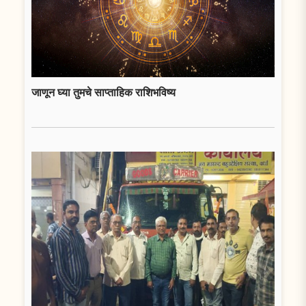
जाणून घ्या तुमचे साप्ताहिक राशिभविष्य