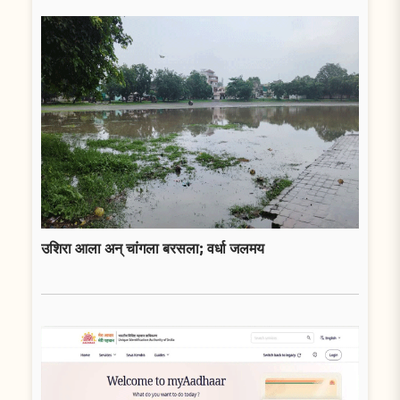
उशिरा आला अन् चांगला बरसला; वर्धा जलमय