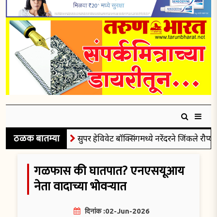
ठळक बातम्या
सुपर हेविवेट बॉक्सिंगमध्ये नरेंदरने जिंकले रौप्यपदक
गळफास की घातपात? एनएसयूआय
नेता वादाच्या भोवऱ्यात
दिनांक :02-Jun-2026