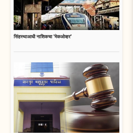
सिंहस्थाआधी नाशिकचा 'मेकओव्हर'