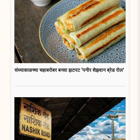
संध्याकाळच्या चहाबरोबर बनवा झटपट 'पनीर शेझवान ब्रेड रोल'