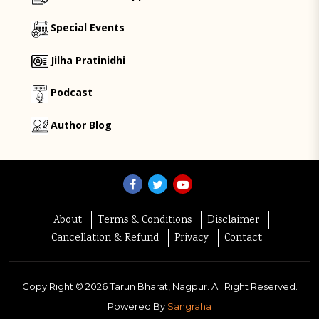
Special Events
Jilha Pratinidhi
Podcast
Author Blog
About
Terms & Conditions
Disclaimer
Cancellation & Refund
Privacy
Contact
Copy Right ©
2026
Tarun Bharat, Nagpur. All Right Reserved.
Powered By
Sangraha