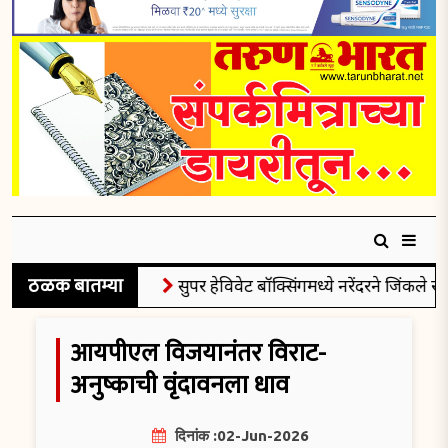
ठळक बातम्या
सुपर हेविवेट बॉक्सिंगमध्ये नरेंदरने जिंकले रौप्यप
आयपीएल विजयानंतर विराट-
अनुष्काची वृंदावनला धाव
दिनांक :02-Jun-2026