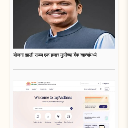
योजना झाली सज्ज एक हजार मुलींच्या बँक खात्यांमध्ये