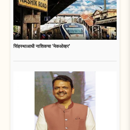
सिंहस्थाआधी नाशिकचा 'मेकओव्हर'