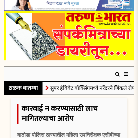
ठळक बातम्या
सुपर हेविवेट बॉक्सिंगमध्ये नरेंदरने जिंकले रौप्यपदक
कारवाई न करण्यासाठी लाच
मागितल्याचा आरोप
वाठोडा पोलिस ठाण्यातील महिला उपनिरीक्षक एसीबीच्या