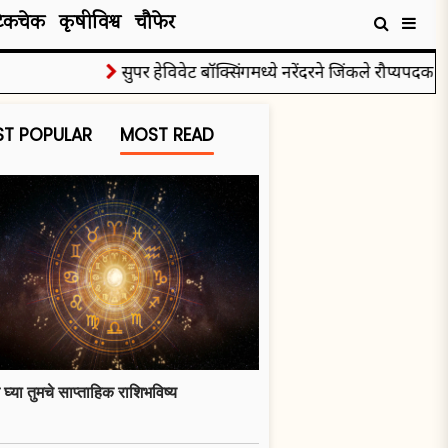
टेकचेक
कृषीविश्व
चौफेर
सुपर हेविवेट बॉक्सिंगमध्ये नरेंदरने जिंकले रौप्यपदक
पुर
T POPULAR
MOST READ
 घ्या तुमचे साप्ताहिक राशिभविष्य