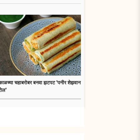
ाकाळच्या चहाबरोबर बनवा झटपट 'पनीर शेझवान
रोल'