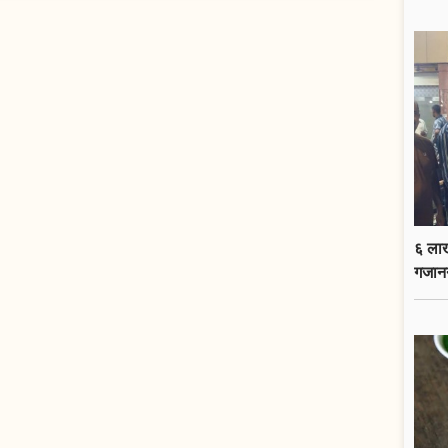
६ लाख
गजान