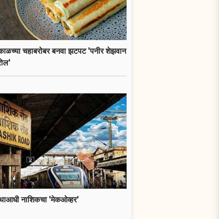
ाकाळच्या चहाबरोबर बनवा झटपट 'पनीर शेझवान
रोल'
्थाआधी नाशिकचा 'मेकओव्हर'