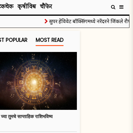
टेकचेक
कृषीविश्व
चौफेर
सुपर हेविवेट बॉक्सिंगमध्ये नरेंदरने जिंकले रौप्यपदक
T POPULAR
MOST READ
 घ्या तुमचे साप्ताहिक राशिभविष्य