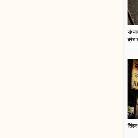
संध्य
ब्रेड 
सिंहस