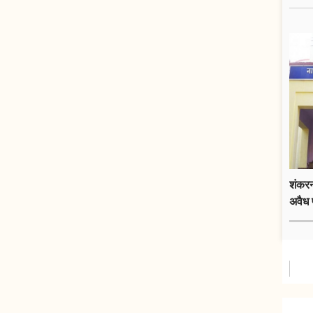
शंकरन
अवैध 