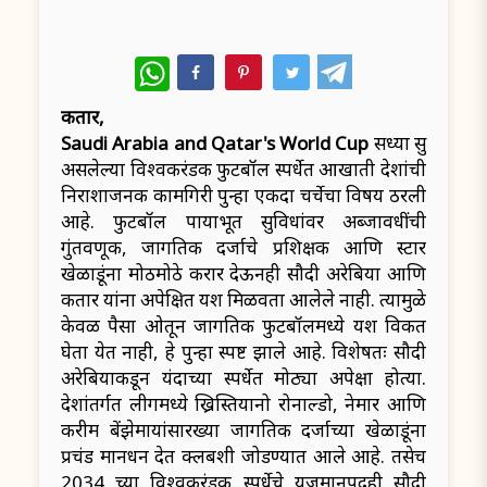
WhatsApp
कतार,
Saudi Arabia and Qatar's World Cup
सध्या सुरू
असलेल्या विश्वकरंडक फुटबॉल स्पर्धेत आखाती देशांची
निराशाजनक कामगिरी पुन्हा एकदा चर्चेचा विषय ठरली
आहे. फुटबॉल पायाभूत सुविधांवर अब्जावधींची
गुंतवणूक, जागतिक दर्जाचे प्रशिक्षक आणि स्टार
खेळाडूंना मोठमोठे करार देऊनही सौदी अरेबिया आणि
कतार यांना अपेक्षित यश मिळवता आलेले नाही. त्यामुळे
केवळ पैसा ओतून जागतिक फुटबॉलमध्ये यश विकत
घेता येत नाही, हे पुन्हा स्पष्ट झाले आहे. विशेषतः सौदी
अरेबियाकडून यंदाच्या स्पर्धेत मोठ्या अपेक्षा होत्या.
देशांतर्गत लीगमध्ये ख्रिस्तियानो रोनाल्डो, नेमार आणि
करीम बेंझेमायांसारख्या जागतिक दर्जाच्या खेळाडूंना
प्रचंड मानधन देत क्लबशी जोडण्यात आले आहे. तसेच
2034 च्या विश्वकरंडक स्पर्धेचे यजमानपदही सौदी