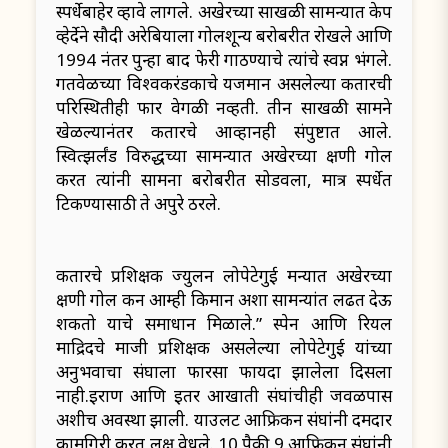
स्पर्धेबाहेर व्हावे लागले. अखेरच्या साखळी सामन्यात केप
व्हेर्देने सौदी अरेबियाला गोलशून्य बरोबरीत रोखले आणि
1994 नंतर पुन्हा बाद फेरी गाठण्याचे त्यांचे स्वप्न भंगले.
गतवेळच्या विश्वकरंडकाचे यजमान असलेल्या कतारची
परिस्थितीही फार वेगळी नव्हती. तीन साखळी सामने
खेळल्यानंतर कतारचे आव्हानही संपुष्टात आले.
स्वित्झर्लंड विरुद्धच्या सामन्यात अखेरच्या क्षणी गोल
करत त्यांनी सामना बरोबरीत सोडवला, मात्र स्पर्धेत
टिकण्यासाठी ते अपुरे ठरले.
कतारचे प्रशिक्षक ज्युलन लोपेटेगुई मन्यात अखेरच्या
क्षणी गोल करून आम्ही किमान अशा सामन्यांत लढत देऊ
शकतो याचे समाधान मिळाले.” स्पेन आणि रियल
माद्रिदचे माजी प्रशिक्षक असलेल्या लोपेटेगुई यांच्या
अनुभवाचा संघाला फारसा फायदा झालेला दिसला
नाही.इराण आणि इतर आखाती संघांचीही जवळपास
अशीच अवस्था झाली. याउलट आफ्रिकन संघांनी दमदार
कामगिरी करत लक्ष वेधले. 10 पैकी 9 आफ्रिकन संघांनी