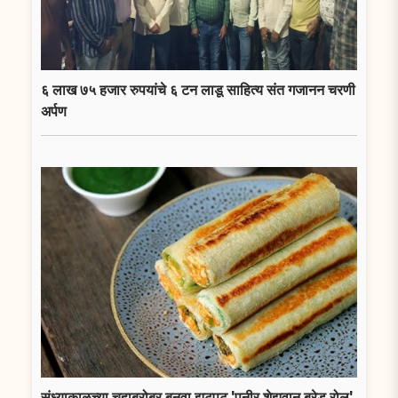
६ लाख ७५ हजार रुपयांचे ६ टन लाडू साहित्य संत गजानन चरणी
अर्पण
संध्याकाळच्या चहाबरोबर बनवा झटपट 'पनीर शेझवान ब्रेड रोल'