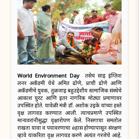
World Environment Day
तसेच साई इंग्लिश
लर्नर अकॅडमी येथे अमित ढोणे, प्राची ढोणे आणि
अकॅडमीचे युवक, तुळजाई बहुउद्देशीय सामाजिक संस्थेचे
आकाश घुरट आणि इतर नागरिक मोठ्या प्रमाणावर
उपस्थित होते. यावेळी मंत्री डॉ. अशोक उईके यांच्या हस्ते
वृक्ष लागवड करण्यात आली. त्याचप्रमाणे उपस्थित
मान्यवरांनीसुद्धा वृक्षारोपण केले. निसर्गाचा समतोल
राखता यावा व पर्यावरणाचा èहास होण्यापासून संरक्षण
व्हावे याकरिता वृक्ष लागवड करणे अत्यंत गरजेचे आहे.