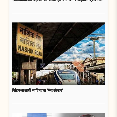
सिंहस्थाआधी नाशिकचा 'मेकओव्हर'