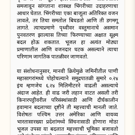
समजावून सांगताना शास्त्रज्ञ भिंगरीच्या उदाहरणाचा
आधार घेतात. भिंगरीच्या एका बाजूला अतिरिक्त वजन
लावले, तर तिचा समतोल बिघडतो आणि ती डगमगू
लागते. त्याचप्रमाणे पृथ्वीवर वस्तुमानाचे असमान
पुनर्वितरण झाल्यास तिच्या फिरण्याच्या अक्षात सूक्ष्म
बदल होऊ शकतात. भूजल हा अत्यंत मोठ्या
प्रमाणातील आणि वजनदार घटक असल्याने त्याचा
परिणाम जागतिक पातळीवर जाणवतो.
या संशोधनानुसार, मानवी क्रियेमुळे जमिनीतील पाणी
महासागरांमध्ये पोहोचल्याने समुद्रपातळी सुमारे ०.२४
इंच म्हणजेच ६.२४ मिलिमीटरने वाढली असल्याचे
अंदाज आहेत. ही वाढ जरी लहान वाटत असली तरी
किनारपट्टीवरील परिसंस्थांसाठी आणि दीर्घकालीन
हवामान बदलाच्या दृष्टीने ती महत्त्वाची मानली जाते.
विशेषतः पश्चिम उत्तर अमेरिका आणि वायव्य
भारतासारख्या प्रदेशांमध्ये सिंचनासाठी होणारा मोठा
भूजल उपसा या बदलात महत्त्वाची भूमिका बजावतो