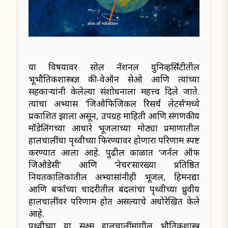
या विषयावर सोल नॅशनल युनिव्हर्सिटीतील
भूभौतिकशास्त्रज्ञ की-वेऑन सेओ आणि त्यांच्या
सहकाऱ्यांनी केलेल्या संशोधनाला महत्त्व दिले जाते.
त्यांचा अभ्यास ‘जिओफिजिकल रिसर्च लेटर्स’मध्ये
प्रकाशित झाला असून, उपग्रह माहिती आणि संगणकीय
मॉडेलिंगच्या आधारे भूजलाच्या मोठ्या प्रमाणातील
हालचालींचा पृथ्वीच्या फिरण्यावर होणारा परिणाम स्पष्ट
करण्यात आला आहे. पुढील काळात ‘जर्नल ऑफ
जिओडेसी’ आणि ‘नेचर’सारख्या प्रतिष्ठित
नियतकालिकांतील अभ्यासांनीही भूजल, हिमनद्या
आणि बर्फाच्या चादरीतील बदलांचा पृथ्वीच्या ध्रुवीय
हालचालींवर परिणाम होत असल्याचे अधोरेखित केले
आहे.
पृथ्वीच्या या सूक्ष्म हालचालींमागील भौतिकशास्त्र