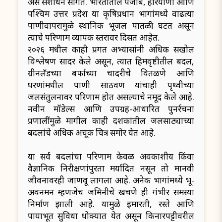
असे संशोधन सांगते. भारतातील पंजाब, हरियाणा आणि
पश्चिम उत्तर प्रदेश या कृषिप्रधान भागांमध्ये वाढत्या
पाणीवापरामुळे स्थानिक भूजल पातळी घटत असून
त्याचे परिणाम व्यापक स्तरावर दिसत आहेत.
२०२६ मधील काही प्रगत अभ्यासांनी अधिक सखोल
विश्लेषण सादर केले असून, त्यात हिमवृष्टीतील बदल,
ग्रीनलँडच्या बर्फाच्या चादरीचे वितळणे आणि
धरणांमधील पाणी साठवण यांचाही पृथ्वीच्या
जलसंतुलनावर परिणाम होत असल्याचे नमूद केले आहे.
नवीन मॉडेल्स आणि उपग्रह-आधारित पुनर्रचना
प्रणालींमुळे मागील काही दशकांतील जलसाठ्याच्या
बदलांचे अधिक अचूक चित्र समोर येत आहे.
या सर्व बदलांचा परिणाम केवळ अवकाशीय किंवा
वैज्ञानिक निरीक्षणांपुरता मर्यादित नसून तो मानवी
जीवनावरही जाणवू लागला आहे. अनेक भागांमध्ये भू-
अवनमन म्हणजेच जमिनीचे खचणे ही गंभीर समस्या
निर्माण झाली आहे. यामुळे इमारती, रस्ते आणि
पायाभूत सुविधा धोक्यात येत असून किनारपट्टीवरील