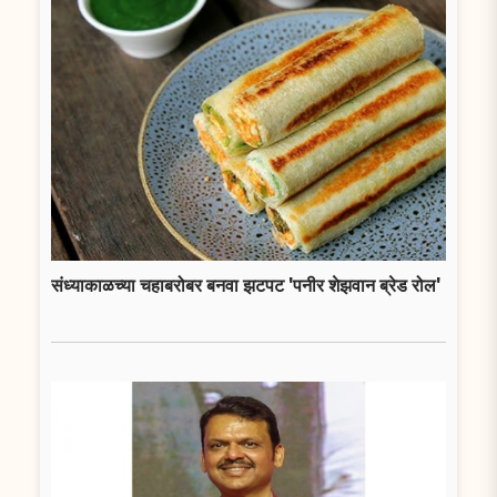
संध्याकाळच्या चहाबरोबर बनवा झटपट 'पनीर शेझवान ब्रेड रोल'