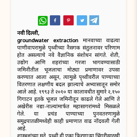
WhatsApp
नवी दिल्ली,
groundwater extraction
मानवाच्या वाढत्या
पाणीवापरामुळे पृथ्वीच्या नैसर्गिक संतुलनावर परिणाम
होत असल्याचे नवे वैज्ञानिक संशोधन सांगते. शेती,
उद्योग आणि शहरांच्या गरजा भागवण्यासाठी
जमिनीतील भूजलाचा मोठ्या प्रमाणावर उपसा
करण्यात आला असून, त्यामुळे पृथ्वीवरील पाण्याच्या
वितरणात लक्षणीय बदल झाल्याचे अभ्यासातून समोर
आले आहे. १९९३ ते २०१० या कालावधीत सुमारे २,१५०
गिगाटन इतके भूजल जमिनीतून काढले गेले आणि ते
अखेरीस नद्या-नाल्यांमार्फत महासागरांमध्ये मिसळले
गेले. या प्रचंड पाण्याच्या पुनर्वितरणामुळे
समुद्रपातळीमध्येही काही प्रमाणात वाढ नोंदवली गेली
आहे.
शास्त्रज्ञांच्या मते, पृथ्वी ही एका फिरणाऱ्या भिंगरीसारखी