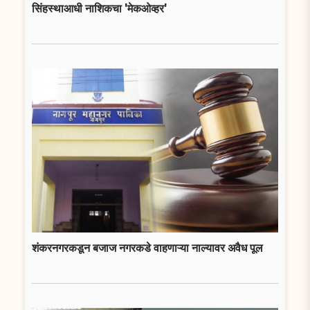
सिंहस्थाआधी नाशिकचा 'मेकओव्हर'
शंकरनगरकडून बजाज नगरकडे वाहणाऱ्या नाल्यावर अवैध पूल