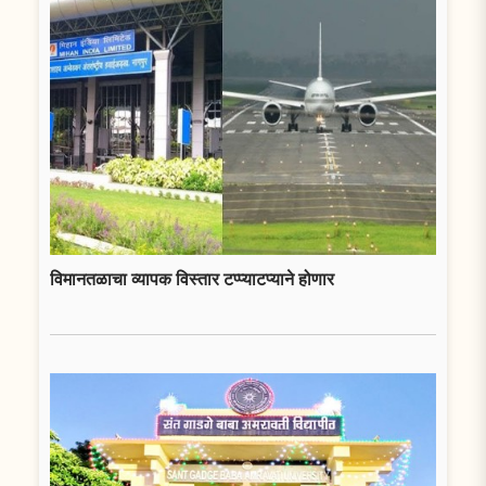
विमानतळाचा व्यापक विस्तार टप्प्याटप्याने होणार