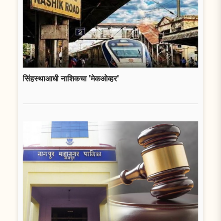
सिंहस्थाआधी नाशिकचा 'मेकओव्हर'