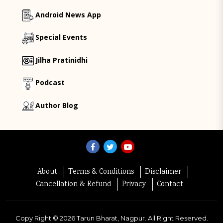
Android News App
Special Events
Jilha Pratinidhi
Podcast
Author Blog
About
Terms & Conditions
Disclaimer
Cancellation & Refund
Privacy
Contact
Copy Right ©
2026
Tarun Bharat, Nagpur. All Right Reserved.