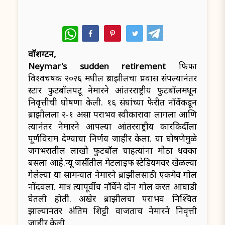
WhatsApp
वॉशिंग्टन,
Neymar's sudden retirement
फिफा
विश्वचषक २०२६ मधील ब्राझीलचा प्रवास संपल्यानंतर
स्टार फुटबॉलपटू नेमारने आंतरराष्ट्रीय फुटबॉलमधून
निवृत्तीची घोषणा केली. १६ संघांच्या फेरीत नॉर्वेकडून
ब्राझीलला २-१ असा पराभव स्वीकारावा लागला आणि
त्यानंतर नेमारने आपल्या आंतरराष्ट्रीय कारकिर्दीला
पूर्णविराम देण्याचा निर्णय जाहीर केला. या घोषणेमुळे
जगभरातील लाखो फुटबॉल चाहत्यांना मोठा धक्का
बसला आहे.न्यू जर्सीतील मेटलाइफ स्टेडियमवर खेळल्या
गेलेल्या या सामन्यात नेमारने ब्राझीलसाठी एकमेव गोल
नोंदवला. मात्र त्यापूर्वीच नॉर्वेने दोन गोल करत आघाडी
घेतली होती. अखेर ब्राझीलचा पराभव निश्चित
झाल्यानंतर अंतिम शिट्टी वाजताच नेमारने निवृत्ती
जाहीर केली.