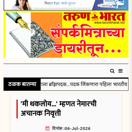
ठळक बातम्या
ारताच्या गुलविरसिंगला ब्रॉंझपदक...पदक जिंकणारा पहिला भारतीय बनला
'मी थकलोय...' म्हणत नेमारची
अचानक निवृत्ती
दिनांक :06-Jul-2026