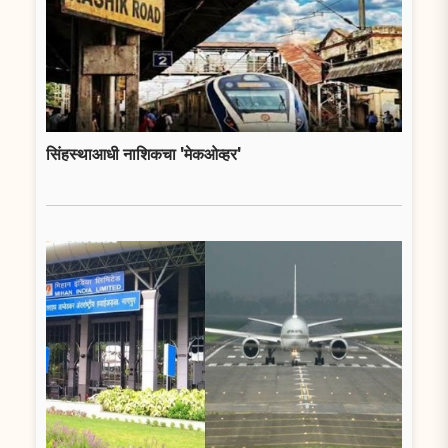
सिंहस्थाआधी नाशिकचा 'मेकओव्हर'