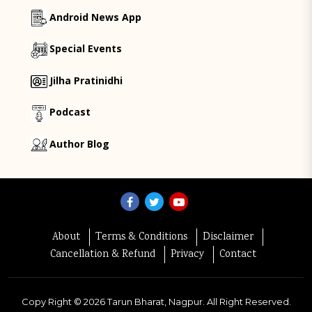
Android News App
Special Events
Jilha Pratinidhi
Podcast
Author Blog
About
Terms & Conditions
Disclaimer
Cancellation & Refund
Privacy
Contact
Copy Right ©
2026
Tarun Bharat, Nagpur. All Right Reserved.