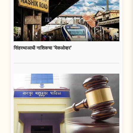
सिंहस्थाआधी नाशिकचा 'मेकओव्हर'