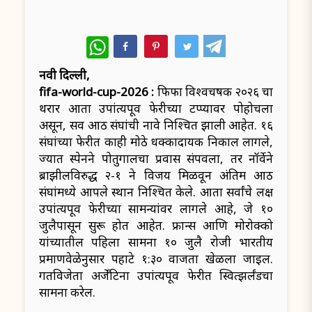
WhatsApp
नवी दिल्ली,
fifa-world-cup-2026 :
फिफा विश्वचषक २०२६ चा
थरार आता उपांत्यपूर्व फेरीच्या टप्प्यावर पोहोचला
असून, सर्व आठ संघांची नावे निश्चित झाली आहेत. १६
संघांच्या फेरीत काही मोठे धक्कादायक निकाल लागले,
ज्यात स्पेनने पोर्तुगालचा प्रवास संपवला, तर नॉर्वेने
ब्राझीलविरुद्ध २-१ ने विजय मिळवून अंतिम आठ
संघांमध्ये आपले स्थान निश्चित केले. आता सर्वांचे लक्ष
उपांत्यपूर्व फेरीच्या सामन्यांवर लागले आहे, जे १०
जुलैपासून सुरू होत आहेत. फ्रान्स आणि मोरोक्को
यांच्यातील पहिला सामना १० जुलै रोजी भारतीय
प्रमाणवेळेनुसार पहाटे १:३० वाजता खेळला जाईल.
गतविजेता अर्जेंटिना उपांत्यपूर्व फेरीत स्वित्झर्लंडचा
सामना करेल.