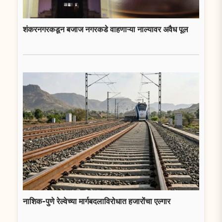
शंकरनगरकडून बजाज नगरकडे वाहणाऱ्या नाल्यावर अवैध पूल
नाशिक-पुणे रेल्वेच्या मार्गबदलाविरोधात हजारोंचा एल्गार