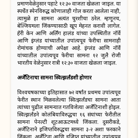
प्रमाणवेळेनुसार पहाटे १२:३० वाजता खेळला जाईल. या
स्पर्धेत स्पेनविरुद्ध कोणालाही गोल करता आलेला नाही,
त्यामुळे हा सामना अत्यंत चुरशीचा ठरेल. म्हणूनच,
बेल्जियमला ​​जिंकण्यासाठी खूप मेहनत करावी लागेल.
हॅरी केन आणि अर्लिंग हालंड यांच्या उपस्थितीत नॉर्वे
आणि इंग्लंड यांच्यातील उपांत्यपूर्व फेरीचा सामनाही
रोमांचक होण्याची अपेक्षा आहे. इंग्लंड आणि नॉर्वे
यांच्यातील उपांत्यपूर्व फेरीचा सामना १२ जुलै रोजी
भारतीय वेळेनुसार रात्री १२:३० वाजता खेळला जाईल.
अर्जेंटिनाचा सामना स्वित्झर्लंडशी होणार
विश्वचषकाच्या इतिहासात ७२ वर्षांत प्रथमच उपांत्यपूर्व
फेरीत स्थान मिळवलेल्या स्वित्झर्लंडचा सामना आता
त्यांच्या पुढील सामन्यात गतविजेत्या अर्जेंटिनाशी होईल.
स्वित्झर्लंडने कोलंबियाविरुद्धचा १६ संघांच्या फेरीतील
सामना पेनल्टी शूटआऊटमध्ये जिंकला. दुसरीकडे,
अर्जेंटिनाने इजिप्तविरुद्धचा सामना ३-२ अशा फरकाने
जिंकला. अर्जेंटिना आणि इजिप्त यांच्यातील उपांत्यपूर्व