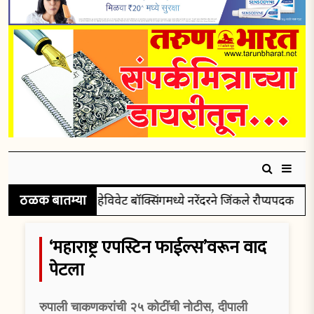
ठळक बातम्या
सुपर हेविवेट बॉक्सिंगमध्ये नरेंदरने जिंकले रौप्यपदक
पुरु
‘महाराष्ट्र एपस्टिन फाईल्स’वरून वाद
पेटला
रुपाली चाकणकरांची २५ कोटींची नोटीस, दीपाली