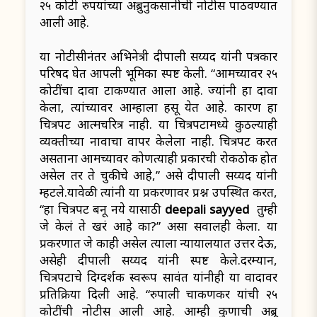
२५ कोटी रुपयांच्या अब्रुनुकसानीची नोटीस पाठवण्यात
आली आहे.
या नोटीसीनंतर अभिनेत्री दीपाली सय्यद यांनी पत्रकार
परिषद घेत आपली भूमिका स्पष्ट केली. “आमच्यावर २५
कोटींचा दावा टाकण्यात आला आहे. ज्यांनी हा दावा
केला, त्यांच्यावर आम्हाला हसू येत आहे. कारण हा
चित्रपट आत्मचरित्र नाही. या चित्रपटामध्ये कुठल्याही
व्यक्तीच्या नावाचा वापर केलेला नाही. चित्रपट करत
असताना आमच्यावर कोणत्याही प्रकारची रोकठोक होत
असेल तर ते चुकीचे आहे,” असे दीपाली सय्यद यांनी
म्हटले.यावेळी त्यांनी या प्रकरणावर प्रश्न उपस्थित करत,
“हा चित्रपट बनू नये यासाठी
deepali sayyed
तुम्ही
जे केलं ते खरं आहे का?” असा सवालही केला. या
प्रकरणात जे काही असेल त्याला न्यायालयात उत्तर देऊ,
असेही दीपाली सय्यद यांनी स्पष्ट केले.दरम्यान,
चित्रपटाचे दिग्दर्शक स्वरूप सावंत यांनीही या वादावर
प्रतिक्रिया दिली आहे. “रुपाली चाकणकर यांची २५
कोटींची नोटीस आली आहे. आम्ही कुणाची अब्रू