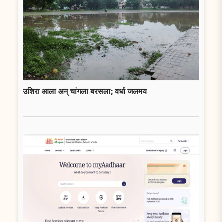
उशिरा आला अन् चांगला बरसला; वर्धा जलमय