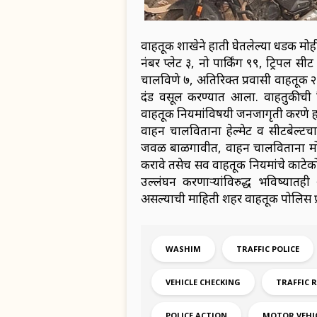
वाहतूक शाखेने हाती घेतलेल्या धडक मोहीम
नंबर प्लेट ३, नो पार्किंग ९९, ट्रिप
चालविणे ७, अतिरिक्त प्रवासी वाहतूक
दंड वसूल करण्यात आला. वाहतुकीची शि
वाहतूक नियमांविषयी जनजागृती करणे हा य
वाहन चालविताना हेल्मेट व सीटबेल्ट
जवळ बाळगावीत, वाहन चालविताना मोबा
करावे तसेच सर्व वाहतूक नियमांचे काटेक
उल्लंघन करणार्‍यांविरुद्ध भविष्यात
असल्याची माहिती शहर वाहतूक पोलिस प्
WASHIM
TRAFFIC POLICE
VEHICLE CHECKING
TRAFFIC 
POLICE ACTION
MOTOR VEHIC