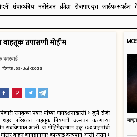
िदर्भ
संपादकीय
मनोरंजन
क्रीडा
रोजगार वृत्त
लाईफ स्टाईल
ष वाहतूक तपासणी मोहीम
MOS
क कारवाई
दिनांक :08-Jul-2026
hatsApp
ारी रामकृष्ण पवार यांच्या मार्गदर्शनाखाली ७ जुलै रोजी
शहर परिसरात वाहतूक नियमांचे उल्लंघन करणार्‍या
जाणून
म राबविण्यात आली. या मोहिमेदरम्यान एकू १७३ वाहनांची
मोटार वाहन कायद्यानुसार कारवाई करण्यात आली असून १