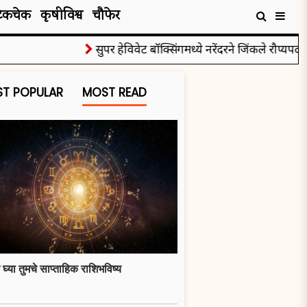
टेकचेक
कृषीविश्व
चौफेर
सुपर हेविवेट बॉक्सिंगमध्ये नरेंदरने जिंकले रौप्यपदक
T POPULAR
MOST READ
 घ्या तुमचे साप्ताहिक राशिभविष्य