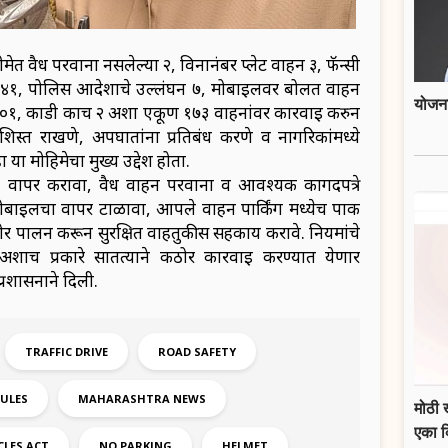
ेत वैध परवाना नसलेल्या २, विनानंबर प्लेट वाहन ३, फॅन्सी
ल सीट ४१, पोलिस आदेशाचे उल्लंघन ७, मोबाईलवर बोलत वाहन
योजना
 २०१, काडी काच २ अशा एकूण १७३ वाहनांवर कारवाई करुन
स्त राखणे, अपघातांना प्रतिबंध करणे व नागरिकांमध्ये
ा मोहिमेचा मुख्य उद्देश होता.
चा वापर करावा, वैध वाहन परवाना व आवश्यक कागदपत्रे
ईलचा वापर टाळावा, आपले वाहन पार्किंग मध्येच पार्क
ोर पालन करून सुरक्षित वाहतुकीस सहकार्य करावे. नियमांचे
ही अशाच प्रकारे सातत्याने कठोर कारवाई करण्यात येणार
रशासनाने दिली.
TRAFFIC DRIVE
ROAD SAFETY
RULES
MAHARASHTRA NEWS
मोठी 
एका 
LES ACT
NO PARKING
HELMET