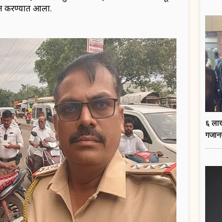
ूल करण्यात आला.
६ लाख
गजान