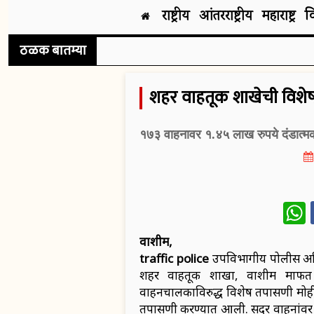
राष्ट्रीय
आंतरराष्ट्रीय
महाराष्ट्र
व
ठळक बातम्या
शहर वाहतूक शाखेची विशे
१७३ वाहनावर १.४५ लाख रुपये दंडात्म
W
वाशीम,
traffic police
उपविभागीय पोलीस अधिक
शहर वाहतूक शाखा, वाशीम मार्फत 
वाहनचालकाविरुद्ध विशेष तपासणी मोही
तपासणी करण्यात आली. सदर वाहनांवर 