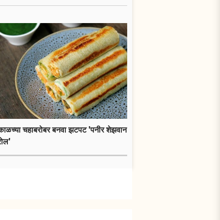
ाकाळच्या चहाबरोबर बनवा झटपट 'पनीर शेझवान
रोल'