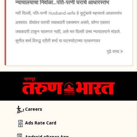
न्यायालयाचा निर्वाळा...पति-पत्नी घराचे आधारस्तंभ
नवी दिल्ली, पति-पत्नी Husband-wife हे कुटुंंबाचे महत्त्वाचे आधारस्तंभ
असतात. दोघांवर घराची जबाबदारी एकसमान असते, कोणा एकावर
जबाबदारी टाकून चालणार नाही, असे मत दिल्ली उच्च न्यायालयाने मांडले.
सुनील शर्मा विरुद्ध प्रीती शर्मा या घटस्फोटाच्या प्रकरणावर
पुढे वाचा
Careers
Ads Rate Card
Android ePaper App