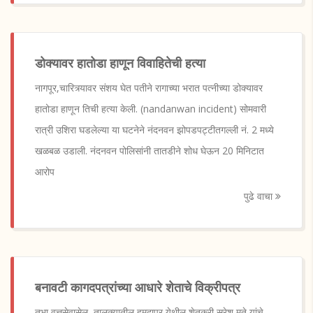
डोक्यावर हातोडा हाणून विवाहितेची हत्या
नागपूर,चारित्र्यावर संशय घेत पतीने रागाच्या भरात पत्नीच्या डोक्यावर
हातोडा हाणून तिची हत्या केली. (nandanwan incident) सोमवारी
रात्री उशिरा घडलेल्या या घटनेने नंदनवन झोपडपट्टीतगल्ली नं. 2 मध्ये
खळबळ उडाली. नंदनवन पोलिसांनी तातडीने शोध घेऊन 20 मिनिटात
आरोप
पुढे वाचा
बनावटी कागदपत्रांच्या आधारे शेताचे विक्रीपत्र
तभा वृत्तसेवासेलू, तालुक्यातील हमदापूर येथील शेतकरी सुरेश मुते यांचे