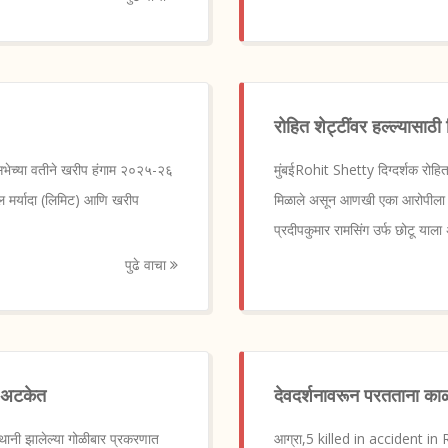
रोहित शेट्टींवर हल्ल्यासाठी
भेच्या वतीने खरीप हंगाम २०२५-२६
मुंबईRohit Shetty दिग्दर्शक रोहित श
ल मर्यादा (लिमिट) आणि खरीप
मिळाले असून आणखी एका आरोपीला अट
प्रदीपकुमार रामसिंग उर्फ छोटू या
पुढे वाचा
त अटकेत
देवदर्शनावरून परतताना का
स्थानी झालेल्या गोळीबार प्रकरणात
आग्रा,5 killed in accident in 