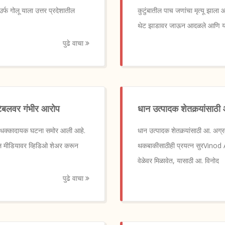
्फ गोलू याला उत्तर प्रदेशातील
कुटुंबातील पाच जणांचा मृत्यू झाला आ
थेट झाडावर जाऊन आदळले आणि या 
पुढे वाचा
्टेबलवर गंभीर आरोप
धान उत्पादक शेतकर्‍यांसाठी
क धक्कादायक घटना समोर आली आहे.
धान उत्पादक शेतकर्‍यांसाठी आ. अग्
सोशल मीडियावर व्हिडिओ शेअर करून
थकबाकीसाठीही प्रयत्न सुरVinod Ag
वेळेवर मिळावेत, यासाठी आ. विनोद
पुढे वाचा