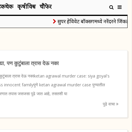
टेकचेक
कृषीविश्व
चौफेर
सुपर हेविवेट बॉक्सिंगमध्ये नरेंदरने जिंकले रौप्यप
्या, पण कुटुंबाला त्रास देऊ नका
, पण कुटुंबाला त्रास देऊ नकाketan agrawal murder case: siya goyal's
s innocent familyपुणे ketan agrawal murder case पुण्यातील
्रकरणात तपास जसजसा पुढे जात आहे, तसतशी या
पुढे वाचा