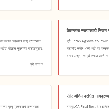
केतनच्या न्यायासाठी निकम 
ा केतन अग्रवाल मृत्यू प्रकरणात
पुणे,Ketan Agrawal to lawyer N
त. पोलीस सूत्रांच्या माहितीनुसार,
घडामोड समोर आली आहे. या प्रकरणात
येणार असून, त्यामुळे तपास आणि न्य
पुढे वाचा
सीए अंतिम परीक्षेत नागपूरच्या 
या मृत्यू प्रकरणाने राज्यभरात
नागपूर,CA Final Result द इन्स्ट