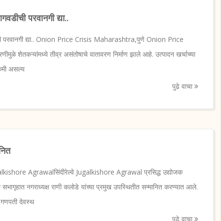
गवडीची परवानगी द्या..
ची परवानगी द्या.. Onion Price Crisis Maharashtra,पुणे Onion Price
रणीमुळे शेतकऱ्यांमध्ये तीव्र असंतोषाचे वातावरण निर्माण झाले आहे. उत्पादन खर्चाच्या
कमी असल्य
पुढे वाचा
नित
lkishore Agrawalसिंदीरेल्वे Jugalkishore Agrawal प्रसिद्ध उद्योजक
ी सभागृहात नगराध्यक्ष राणी कलोडे यांच्या प्रमुख उपस्थितीत सन्मानित करण्यात आले.
च गणपती देवस्थ
पुढे वाचा