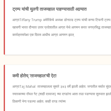
ट्रम्प यांची मुलगी ताजमहाल पाहण्यासाठी आग्र्यात
आग्राTiffany Trump अमेरिकेचे अध्यक्ष डोनाल्ड ट्रम्प यांची कन्या टिफनी ट्रम्
खासगी भारत दौऱ्यात उत्तर प्रदेशातील आग्रा येथे आगमन करत जगप्रसिद्ध ताजमहालल
कार्यक्रमापेक्षा एक दिवस आधीच आग्रा आगमन झाल्
कमी होतेय् ‘ताजमहाल’ची ऐट!
आग्राTaj Mahal ताजमहालला सुमारे ३७३ वर्षे झाली आहेत. जगातील सर्वात सुंदर
स्मारकाच्या रॉयल गेट (शाही दरवाजा) च्या दगडांना आता तडा पडण्यास सुरुवात झाली
ठिकाणी भेगा पडल्या आहेत. काही दगड त्यांच्य