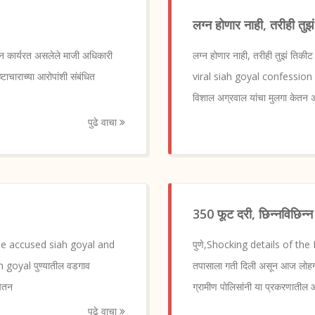
लग्न होणार नाही, तरीही तुझ
ून कार्यरत असलेले माजी अधिकारी
लग्न होणार नाही, तरीही तुझं 
टाचाराच्या आरोपांशी संबंधित
viral siah goyal confession 
विशाल अग्रवाल यांचा मुलगा केतन 
पुढे वाचा
350 फूट दरी, छिन्नविछिन्न
case accused siah goyal and
पुणे,Shocking details of the Ke
goyal पुण्यातील वडगाव
तपासाला गती दिली असून आज लोहगड
चेतन
ग्रामीण पोलिसांनी या प्रकरणातील 
पुढे वाचा