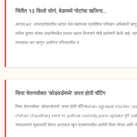
भिंतीत १३ किलो सोनं, बेडमध्ये नोटांचा खजिना...
आग्राraid उत्तरप्रदेशातील आग्रा येथे सहाय्यक प्रादेशिक परिवहन अधिकारी म्हण
ललित कुमार यांच्या लखनौमधील घरावर दक्षता विभागाने मोठी छापेमारी केली आहे. भ्रष्
तपासाचा भाग म्हणून अलीगंज परिसरातील त
सिया चेतनसोबत 'कोडवर्डमध्ये' करत होती चॅटिंग
सिया चेतनसोबत 'कोडवर्डमध्ये' करत होती चॅटिंगketan agrawal murder 
chetan chaudhary sent to judicial custody pune update पुणे siah 
न्यायालयाने शुक्रवारी केतन अग्रवाल खून प्रकरणातील आरोपी सिया गोयल आणि 