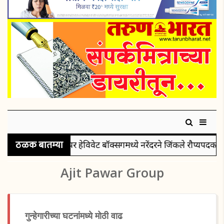
ठळक बातम्या
सुपर हेविवेट बॉक्सिंगमध्ये नरेंदरने जिंकले रौप्यपदक
पुरु
Ajit Pawar Group
गुन्हेगारीच्या घटनांमध्ये मोठी वाढ