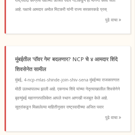
राष्ट्रवादी काँग्रेस पक्षाच्या अजित पवार गटाकडून ही मागणी केली जात
आहे. पक्षाचे आमदार अमोल मिटकरी यांनी राज्य सरकारकडे प्रस्
पुढे वाचा
मुंबईतील 'पॉवर गेम' बदलणार? NCP चे ४ आमदार शिंदे
शिवसेनेत सामील
मुंबई, 4-ncp-mlas-shinde-join-shiv-sena मुंबईच्या राजकारणात
मोठी उलथापालथ झाली आहे. एकनाथ शिंदे यांच्या नेतृत्वाखालील शिवसेनेने
बृहन्मुंबई महानगरपालिकेत आपले स्थान आणखी मजबूत केले आहे.
सूत्रांकडून मिळालेल्या माहितीनुसार राष्ट्रवादीच्या अजित पवार
पुढे वाचा