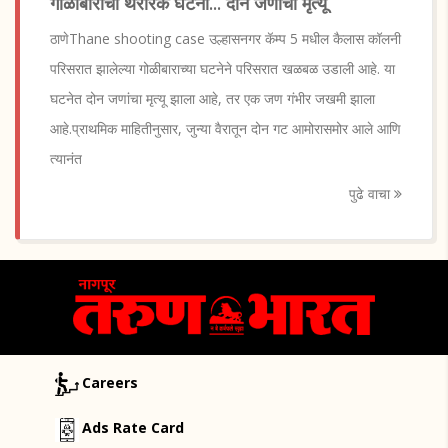
गोळीबाराची थरारक घटना... दोन जणांचा मृत्यू
ठाणेThane shooting case उल्हासनगर कॅम्प 5 मधील कैलास कॉलनी
परिसरात झालेल्या गोळीबाराच्या घटनेने परिसरात खळबळ उडाली आहे. या
घटनेत दोन जणांचा मृत्यू झाला आहे, तर एक जण गंभीर जखमी झाला
आहे.प्राथमिक माहितीनुसार, जुन्या वैरातून दोन गट आमोरासमोर आले आणि
त्यानंत
पुढे वाचा
Careers
Ads Rate Card