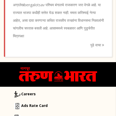
अग्रलेखbengalotsav पश्चिम बंगालचे राजकारण जरा वेगळे आहे. या
राज्यात भाजपा कधीही सत्तेत येऊ शकत नाही. ममता करिश्माई नेत्या
आहेत, असा दावा करणाऱ्या कथित राजकीय तज्ज्ञांना विधानसभा निकालांनी
चांगलीच चपराक बसली आहे. आसाममध्ये स्वबळावर आणि पुडुचेरीत
मित्रपक्षा
पुढे वाचा
Careers
Ads Rate Card