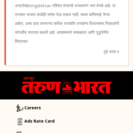
अग्रलेखbengalotsav पश्चिम बंगालचे राजकारण जरा वेगळे आहे. या
राज्यात भाजपा कधीही सत्तेत येऊ शकत नाही. ममता करिश्माई नेत्या
आहेत, असा दावा करणाऱ्या कथित राजकीय तज्ज्ञांना विधानसभा निकालांनी
चांगलीच चपराक बसली आहे. आसाममध्ये स्वबळावर आणि पुडुचेरीत
मित्रपक्षा
पुढे वाचा
Careers
Ads Rate Card