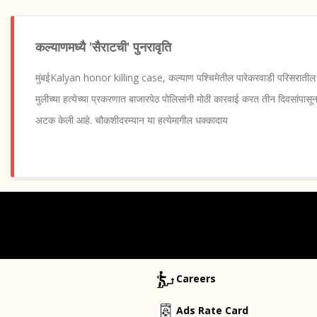
कल्याणमध्यै 'सैराटची' पुनरावृति
मुंबईKalyan honor killing case, कल्याण पश्चिमेतील पारेकरवाडी परिसरातील
मुलीच्या हत्येच्या प्रकरणात बाजारपेठ पोलिसांनी मोठी कारवाई करत तीन दिवसांपास
अटक केली आहे. चौकशीदरम्यान या हत्येमागील धक्कादाय
Careers
Ads Rate Card