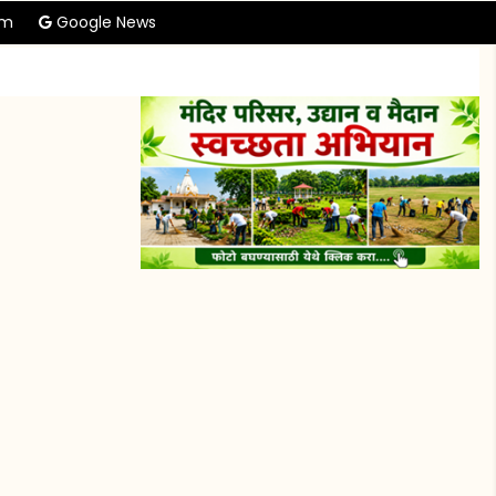
am
Google News