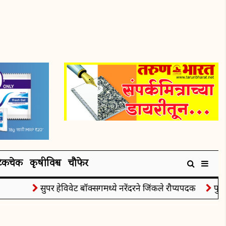
टेकचेक
कृषीविश्व
चौफेर
सुपर हेविवेट बॉक्सिंगमध्ये नरेंदरने जिंकले रौप्यपदक
पुरुषा