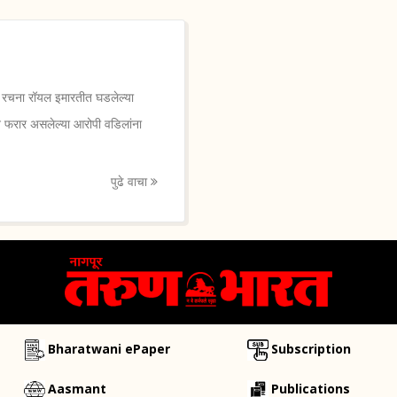
 रचना रॉयल इमारतीत घडलेल्या
ून फरार असलेल्या आरोपी वडिलांना
पुढे वाचा
Bharatwani ePaper
Subscription
Aasmant
Publications