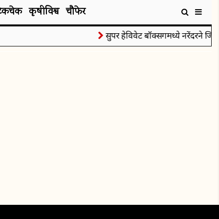
टेकचेक
कृषीविश्व
चौफेर
सुपर हेविवेट बॉक्सिंगमध्ये नरेंदरने जिंकल