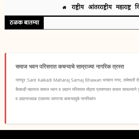
राष्ट्रीय
आंतरराष्ट्रीय
महाराष्ट्र
व
ठळक बातम्या
समाज भवन परिसरात कचऱ्याचे साम्राज्य! नागरिक त्रस्त
नागपूर :Sant Kaikadi Maharaj Samaj Bhawan भगवान नगर, रामेश्वरी रोड
कैकाडी महाराज समाज भवन व उद्यान परिसरात मोठ्या प्रमाणावर कचरा साचल्याने दुर्
व उद्यानाजवळ टाकल्या जाणाऱ्या कचऱ्यामुळे नागरिकांन