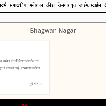
िदर्भ
संपादकीय
मनोरंजन
क्रीडा
रोजगार वृत्त
लाईफ स्टाईल
Bhagwan Nagar
 येथील बॅनर्जी लेआऊटमधील संत
गंधी पसरली आहे. रस्त्याच्या कडेला
पुढे वाचा