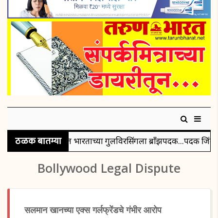
ठळक बातम्या
 पाच हजार मीटर शर्यतीत भारताच्या गुलविरसिंगला ब्रॉंझपदक...पदक जिं
Bollywood Legal Dispute
सलमान खानच्या एक्स गर्लफ्रेंडचे गंभीर आरोप