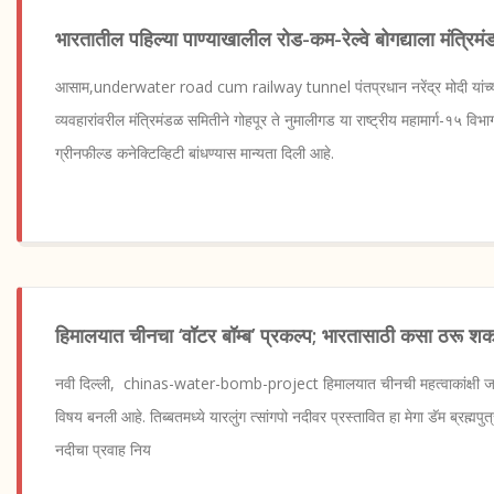
भारतातील पहिल्या पाण्याखालील रोड-कम-रेल्वे बोगद्याला मंत्रिमं
आसाम,underwater road cum railway tunnel पंतप्रधान नरेंद्र मोदी यांच्या
व्यवहारांवरील मंत्रिमंडळ समितीने गोहपूर ते नुमालीगड या राष्ट्रीय महामार्ग-१५ विभ
ग्रीनफील्ड कनेक्टिव्हिटी बांधण्यास मान्यता दिली आहे.
हिमालयात चीनचा ‘वॉटर बॉम्ब’ प्रकल्प; भारतासाठी कसा ठरू श
नवी दिल्ली, chinas-water-bomb-project हिमालयात चीनची महत्वाकांक्षी जलवि
विषय बनली आहे. तिब्बतमध्ये यारलुंग त्सांगपो नदीवर प्रस्तावित हा मेगा डॅम ब्रह्मपुत्
नदीचा प्रवाह निय