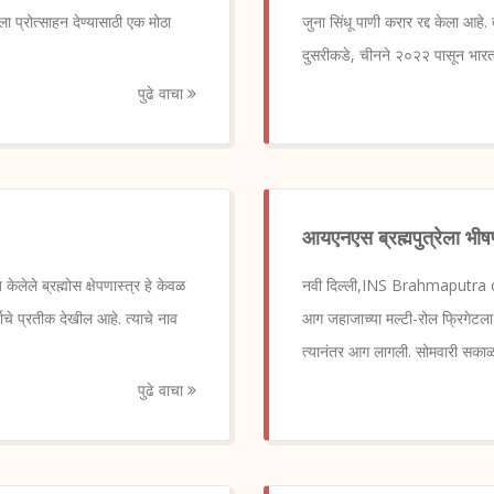
 प्रोत्साहन देण्यासाठी एक मोठा
जुना सिंधू पाणी करार रद्द केला आहे. 
दुसरीकडे, चीनने २०२२ पासून भार
पुढे वाचा
आयएनएस ब्रह्मपुत्रेला भ
ेले ब्रह्मोस क्षेपणास्त्र हे केवळ
नवी दिल्ली,INS Brahmaputra cau
ाचे प्रतीक देखील आहे. त्याचे नाव
आग जहाजाच्या मल्टी-रोल फ्रिगेटला ल
त्यानंतर आग लागली. सोमवारी सकाळपर
पुढे वाचा