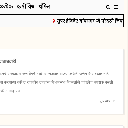
टेकचेक
कृषीविश्व
चौफेर
सुपर हेविवेट बॉक्सिंगमध्ये नरेंदरने जिंकले रौप्
 जबाबदारी
चे राजकारण जरा वेगळे आहे. या राज्यात भाजपा कधीही सत्तेत येऊ शकत नाही.
ावा करणाऱ्या कथित राजकीय तज्ज्ञांना विधानसभा निकालांनी चांगलीच चपराक बसली
ेरीत मित्रपक्षा
पुढे वाचा