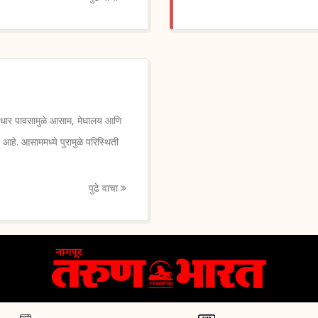
ततधार पावसामुळे आसाम, मेघालय आणि
हे. आसाममध्ये पुरामुळे परिस्थिती
पुढे वाचा