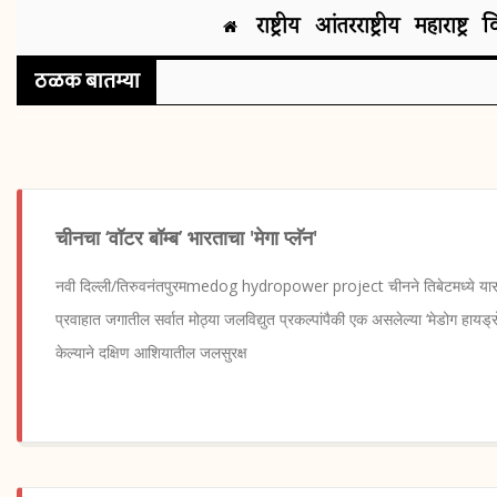
राष्ट्रीय
आंतरराष्ट्रीय
महाराष्ट्र
व
ठळक बातम्या
चीनचा ‘वॉटर बॉम्ब’ भारताचा 'मेगा प्लॅन'
नवी दिल्ली/तिरुवनंतपुरमmedog hydropower project चीनने तिबेटमध्ये यारलुंग
प्रवाहात जगातील सर्वात मोठ्या जलविद्युत प्रकल्पांपैकी एक असलेल्या ‘मेडोग हायड्रो
केल्याने दक्षिण आशियातील जलसुरक्ष