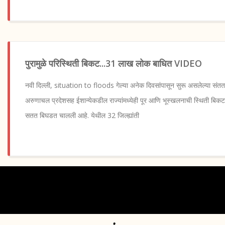
पुरामुळे परिस्थिती बिकट...31 लाख लोक बाधित VIDEO
नवी दिल्ली, situation to floods गेल्या अनेक दिवसांपासून सुरू असलेल्या सं
अरुणाचल प्रदेशसह ईशान्येकडील राज्यांमध्येही पूर आणि भूस्खलनाची स्थिती बिकट आ
सतत बिघडत चालली आहे. येथील 32 जिल्ह्यांती