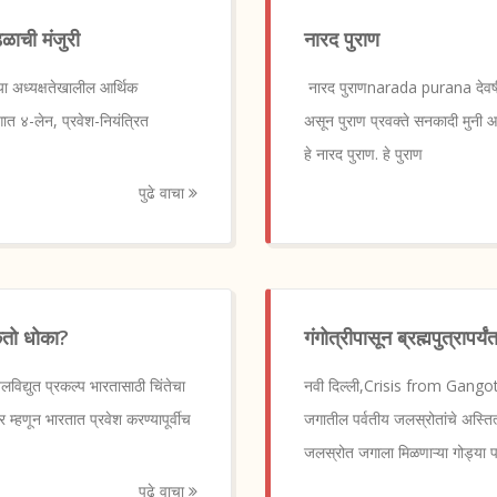
डळाची मंजुरी
नारद पुराण
 अध्यक्षतेखालील आर्थिक
नारद पुराणnarada purana देवर्षी ना
ागात ४-लेन, प्रवेश-नियंत्रित
असून पुराण प्रवक्ते सनकादी मुनी आ
हे नारद पुराण. हे पुराण
पुढे वाचा
कतो धोका?
गंगोत्रीपासून ब्रह्मपुत्राप
द्युत प्रकल्प भारतासाठी चिंतेचा
नवी दिल्ली,Crisis from Gangotr
र म्हणून भारतात प्रवेश करण्यापूर्वीच
जगातील पर्वतीय जलस्रोतांचे अस्तित
जलस्रोत जगाला मिळणाऱ्या गोड्या पाण
पुढे वाचा