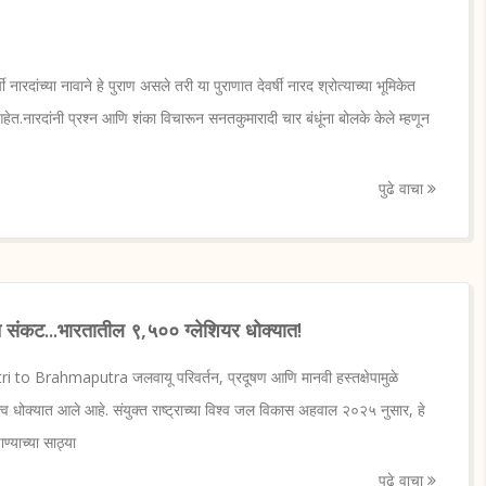
रदांच्या नावाने हे पुराण असले तरी या पुराणात देवर्षी नारद श्रोत्याच्या भूमिकेत
हेत.नारदांनी प्रश्न आणि शंका विचारून सनतकुमारादी चार बंधूंना बोलके केले म्हणून
पुढे वाचा
र्यंत संकट...भारतातील ९,५०० ग्लेशियर धोक्यात!
i to Brahmaputra जलवायू परिवर्तन, प्रदूषण आणि मानवी हस्तक्षेपामुळे
्व धोक्यात आले आहे. संयुक्त राष्ट्राच्या विश्व जल विकास अहवाल २०२५ नुसार, हे
्याच्या साठ्या
पुढे वाचा