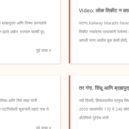
Video: लोक तिकीट न काढता
्मपुत्रा आणि तिच्या उपनद्यांचे
पाटणा,Railway Marathi News : 
झाले आहेत. राज्यात यावर्षी पूर,
तिकीट नसलेल्या प्रवाशांनी रेल्वेच्या 
आपली जागा आधीच बुक केली होती, त्
पुढे वाचा
तर गंगा, सिंधू आणि ब्रह्मप
का आणि रिमो साहा यांनी
नवी दिल्ली, हिमालयातील प्रमुख सिंधू
 पट्टीभोवती शुक‘वारी पहाटे पाच ते
2050 सालापर्यंत 170 ते 240 कोटी 
अँटोनियो गुटेरेस यांनी
पुढे वाचा