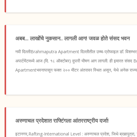
अबब... लाखोंचे नुकसान.. लागली आग! जवळ होते संसद भवन
नवी दिल्लीBrahmaputra Apartment दिल्लीतील उच्च-प्रोफाइल डॉ. विशम्भर दास
अपार्टमेंटमध्ये आज (दि. १८ ऑक्टोबर) दुपारी भीषण आग लागली. ही इमारत सं
Apartmentभवनापासून फक्त २०० मीटर अंतरावर स्थित असून, येथे अनेक राज्
अरुणाचल प्रदेशात राफ्टिंगला आंतरराष्ट्रीय दर्जा!
इटानगर,Rafting-International Level : अरुणाचल प्रदेश, जिथे ब्रह्मपुत्रा, स