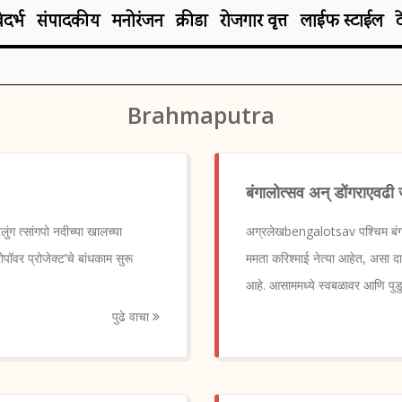
िदर्भ
संपादकीय
मनोरंजन
क्रीडा
रोजगार वृत्त
लाईफ स्टाईल
Brahmaputra
बंगालोत्सव अन् डोंगराएवढी
 त्सांगपो नदीच्या खालच्या
अग्रलेखbengalotsav पश्चिम बंगाल
पॉवर प्रोजेक्ट’चे बांधकाम सुरू
ममता करिश्माई नेत्या आहेत, असा द
आहे. आसाममध्ये स्वबळावर आणि पुडुच
पुढे वाचा