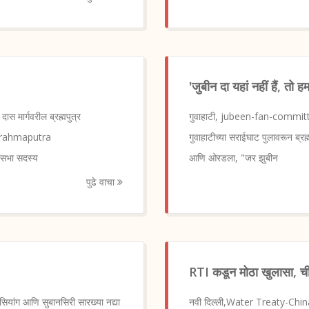
'जुबीन दा यहां नहीं हैं, तो 
 मार्गवरील ब्रह्मपुत्र
गुवाहाटी, jubeen-fan-committed-su
सद Brahmaputra
गुवाहाटीच्या सराईघाट पुलावरून ब्रह्म
यसभा सदस्य
आणि ओरडला, "जर झुबीन
पुढे वाचा
RTI कडून मोठा खुलासा, चीन
ियांग आणि सुबानसिरी सारख्या नद्या
नवी दिल्ली,Water Treaty-China-