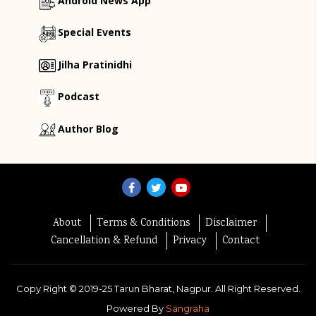
Android News App
Special Events
Jilha Pratinidhi
Podcast
Author Blog
About
Terms & Conditions
Disclaimer
Cancellation & Refund
Privacy
Contact
Copy Right ©
2019-25
Tarun Bharat, Nagpur. All Right Reserved.
Powered By
Sangraha