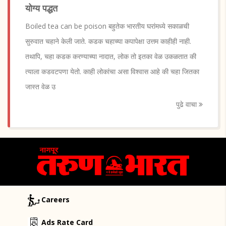
योग्य पद्धत
Boiled tea can be poison बहुतेक भारतीय घरांमध्ये सकाळची
सुरुवात चहाने केली जाते. कडक चहाच्या कपापेक्षा उत्तम काहीही नाही.
तथापि, चहा कडक करण्याच्या नादात, लोक तो इतका वेळ उकळतात की
त्याला कडवटपणा येतो. काही लोकांचा असा विश्वास आहे की चहा जितका
जास्त वेळ उ
पुढे वाचा
Careers
Ads Rate Card