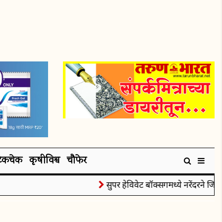
टेकचेक
कृषीविश्व
चौफेर
सुपर हेविवेट बॉक्सिंगमध्ये नरेंदरने जिंकल