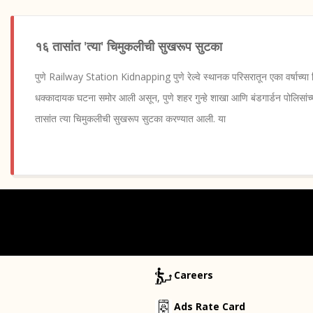
१६ तासांत 'त्या' चिमुकलीची सुखरूप सुटका
पुणे Railway Station Kidnapping पुणे रेल्वे स्थानक परिसरातून एका वर्षाच्य
धक्कादायक घटना समोर आली असून, पुणे शहर गुन्हे शाखा आणि बंडगार्डन पोलिसांच्
तासांत त्या चिमुकलीची सुखरूप सुटका करण्यात आली. या
Careers
Ads Rate Card