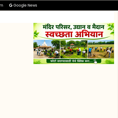
am
Google News