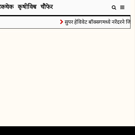
टेकचेक
कृषीविश्व
चौफेर
सुपर हेविवेट बॉक्सिंगमध्ये नरेंदरने जिंकल