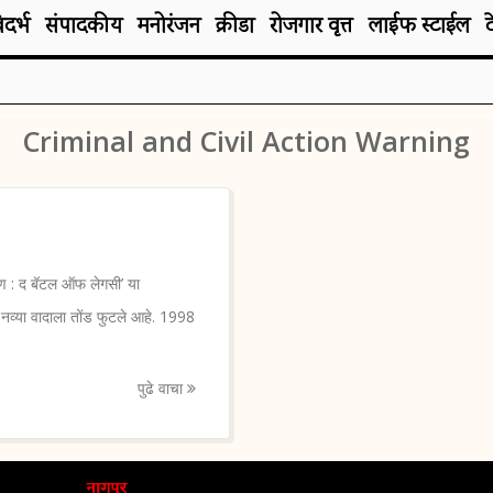
िदर्भ
संपादकीय
मनोरंजन
क्रीडा
रोजगार वृत्त
लाईफ स्टाईल
Criminal and Civil Action Warning
ण : द बॅटल ऑफ लेगसी’ या
वीच नव्या वादाला तोंड फुटले आहे. 1998
पुढे वाचा