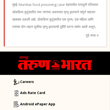
मुंबई Mumbai food poisoning case शहरातील पायधुनी परिसरात
डोकडिया कुटुंबातील चार जणांचा अकस्मात मृत्यू झाल्याने संपूर्ण शहरात
खळबळ उडाली आहे. डोकडिया कुटुंबातील एक पुरुष, एक महिला आणि
त्यांच्या दोन लहान मुलींचा मृत्यू झाल्याची दुर्दैवी घटना समोर आली असून,
पुढे वाचा
Careers
Ads Rate Card
Android ePaper App