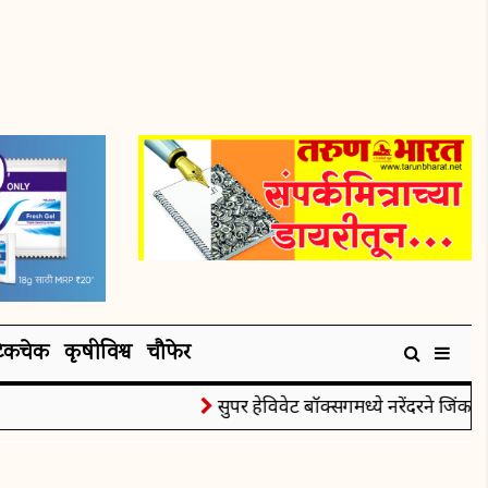
टेकचेक
कृषीविश्व
चौफेर
सुपर हेविवेट बॉक्सिंगमध्ये नरेंदरने जिंकले र