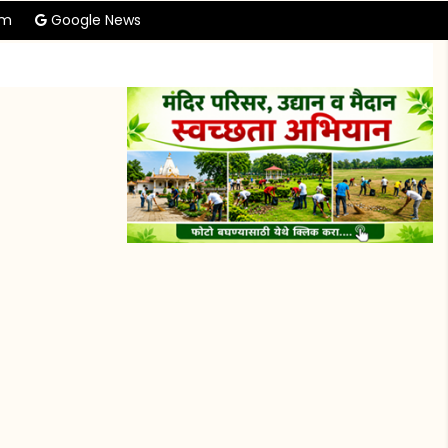
am
Google News