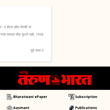
ण : द बॅटल ऑफ लेगसी’ या
वीच नव्या वादाला तोंड फुटले आहे. 1998
पुढे वाचा
Bharatwani ePaper
Subscription
Aasmant
Publications