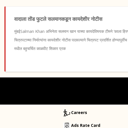
वादाला तोंड फुटले सलमानकडून कायदेशीर नोटीस
मुंबईSalman Khan अभिनेता सलमान खान याच्या कायदेविषयक टीमने ‘काला हिर
चित्रपटाच्या निर्मात्यांना कायदेशीर नोटीस पाठवल्याने चित्रपट प्रदर्शित होण्यापूर्
मधील बहुचर्चित काळवीट शिकार प्रक
Careers
Ads Rate Card