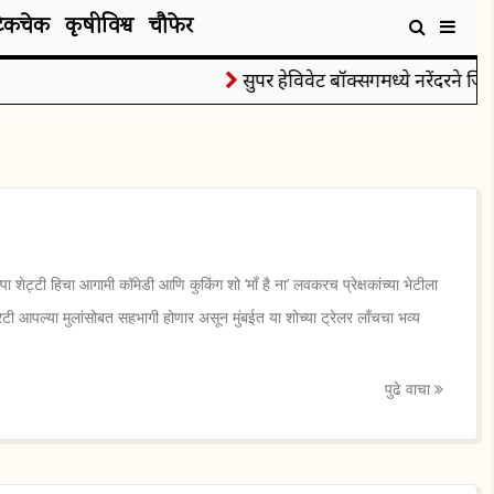
टेकचेक
कृषीविश्व
चौफेर
सुपर हेविवेट बॉक्सिंगमध्ये नरेंदरने जिंक
 शेट्टी हिचा आगामी कॉमेडी आणि कुकिंग शो ‘माँ है ना’ लवकरच प्रेक्षकांच्या भेटीला
रिटी आपल्या मुलांसोबत सहभागी होणार असून मुंबईत या शोच्या ट्रेलर लाँचचा भव्य
पुढे वाचा