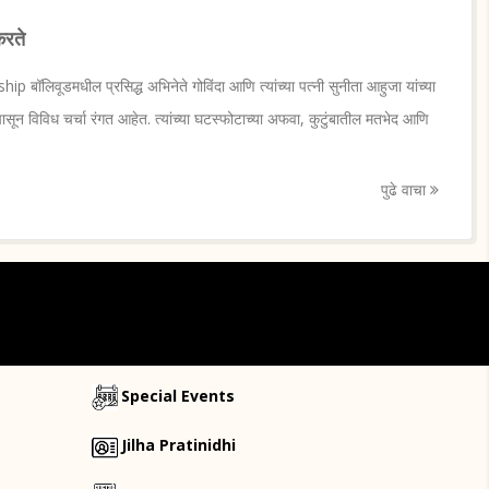
करते
 बॉलिवूडमधील प्रसिद्ध अभिनेते गोविंदा आणि त्यांच्या पत्नी सुनीता आहुजा यांच्या
ांपासून विविध चर्चा रंगत आहेत. त्यांच्या घटस्फोटाच्या अफवा, कुटुंबातील मतभेद आणि
पुढे वाचा
Special Events
Jilha Pratinidhi