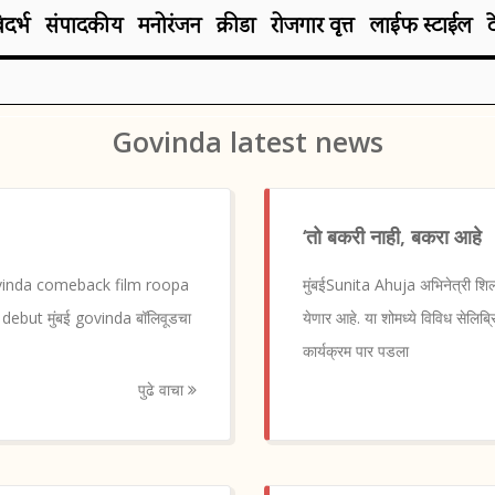
िदर्भ
संपादकीय
मनोरंजन
क्रीडा
रोजगार वृत्त
लाईफ स्टाईल
Govinda latest news
‘तो बकरी नाही, बकरा आहे
जी का?govinda comeback film roopa
मुंबईSunita Ahuja अभिनेत्री शिल्पा
ebut मुंबई govinda बॉलिवूडचा
येणार आहे. या शोमध्ये विविध सेलिब्
कार्यक्रम पार पडला
पुढे वाचा