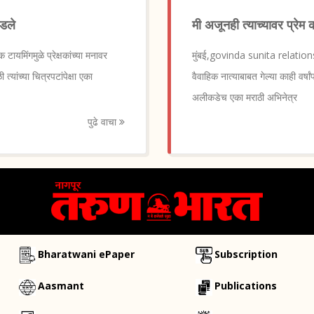
िडले
मी अजूनही त्याच्यावर प्रेम 
मिंगमुळे प्रेक्षकांच्या मनावर
मुंबई,govinda sunita relationship
त्यांच्या चित्रपटांपेक्षा एका
वैवाहिक नात्याबाबत गेल्या काही वर्ष
अलीकडेच एका मराठी अभिनेत्र
पुढे वाचा
Bharatwani ePaper
Subscription
Aasmant
Publications