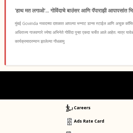
'हाथ मत लगाओ'... गोविंदाचे बाउंसर आणि पॅपाराझी आपापसांत भ
मुंबई Govinda नव्वदच्या दशकात आपल्या भन्नाट डान्स स्टाईल आणि अचूक कॉमिक टाय
अधिराज्य गाजवणारे ज्येष्ठ अभिनेते गोविंदा पुन्हा एकदा चर्चेत आले आहेत. मात्र यावेळी 
कार्यक्रमादरम्यान झालेल्या गोंधळामु
Careers
Ads Rate Card