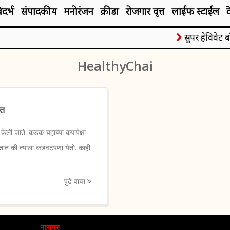
िदर्भ
संपादकीय
मनोरंजन
क्रीडा
रोजगार वृत्त
लाईफ स्टाईल
सुपर हेविवेट बॉक्
HealthyChai
धत
ेली जाते. कडक चहाच्या कपापेक्षा
तात की त्याला कडवटपणा येतो. काही
पुढे वाचा