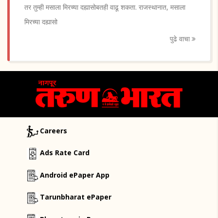
तर तुम्ही मसाला मिरच्या दह्यासोबतही वाढू शकता. राजस्थानात, मसाला
मिरच्या दह्यासो
पुढे वाचा
Careers
Ads Rate Card
Android ePaper App
Tarunbharat ePaper