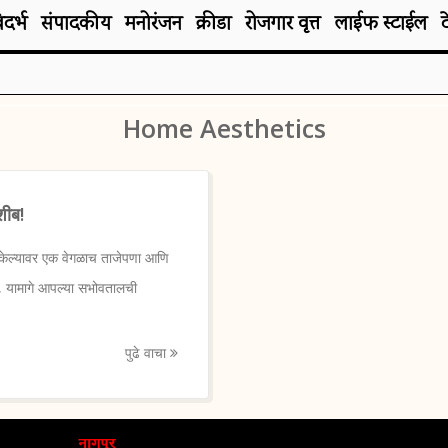
िदर्भ
संपादकीय
मनोरंजन
क्रीडा
रोजगार वृत्त
लाईफ स्टाईल
Home Aesthetics
शीब!
श केल्यावर एक वेगळाच ताजेपणा आणि
र, यामागे आपल्या सभोवतालची
पुढे वाचा