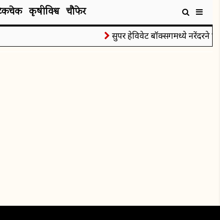
टेकचेक
कृषीविश्व
चौफेर
सुपर हेविवेट बॉक्सिंगमध्ये नरेंदरने जिं